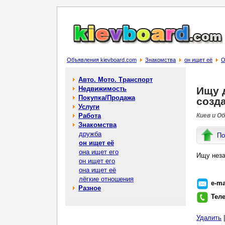
Объявления kievboard.com
Знакомства
он ищет её
О
Авто. Мото. Транспорт
Недвижимость
Ищу 
Покупка/Продажа
созд
Услуги
Работа
Киев и О
Знакомства
дружба
По
он ищет её
она ищет его
Ищу неза
он ищет его
она ищет её
лёгкие отношения
e-ma
Разное
Тел
Удалить