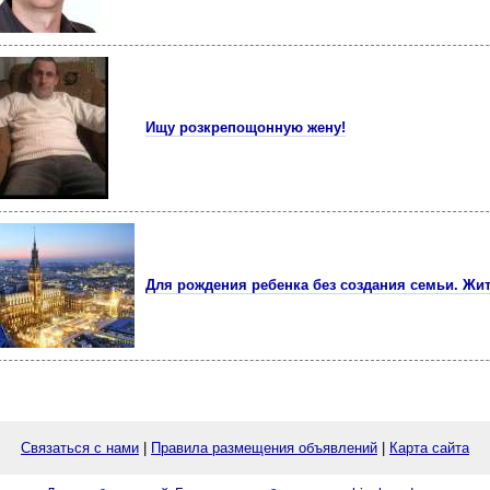
Ищу розкрепощонную жену!
Для рождения ребенка без создания семьи. Жи
Связаться с нами
|
Правила размещения объявлений
|
Карта сайта