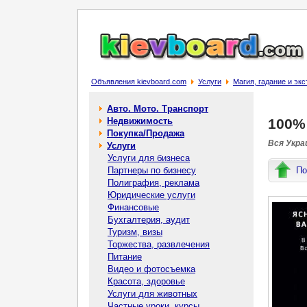
Объявления kievboard.com
Услуги
Магия, гадание и эк
Авто. Мото. Транспорт
Недвижимость
100%
Покупка/Продажа
Вся Украи
Услуги
Услуги для бизнеса
Партнеры по бизнесу
По
Полиграфия, реклама
Юридические услуги
Финансовые
Бухгалтерия, аудит
Туризм, визы
Торжества, развлечения
Питание
Видео и фотосъемка
Красота, здоровье
Услуги для животных
Частные уроки, курсы