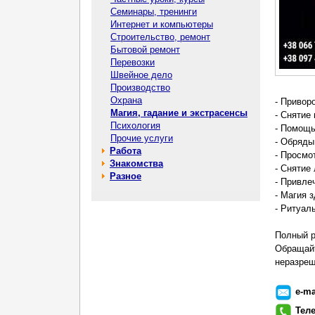
Семинары, тренинги
Интернет и компьютеры
Строительство, ремонт
Бытовой ремонт
Перевозки
Швейное дело
Производство
Охрана
- Привор
Магия, гадание и экстрасенсы
- Снятие
Психология
- Помощь
Прочие услуги
- Обряды
Работа
- Просмо
Знакомства
- Снятие
Разное
- Привле
- Магия 
- Ритуал
Полный р
Обращайт
неразреши
e-ma
Тел