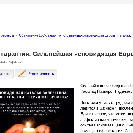
страсенсы
Объявление 100% гарантия. Сильнейшая ясновидящая Европы Наталья.
 гарантия. Сильнейшая ясновидящая Евр
на / Украина
днять
Редактировать
Сильнейшая ясновидящая Ев
Paсклад Привоpот Гaдание 
Вы столкнулись с трудност
ладится в бизнесе? Проблем
Единственное, что может по
эффективные магические рит
опытная ясновидящая с 25-
помощь в сфере магии. Исп