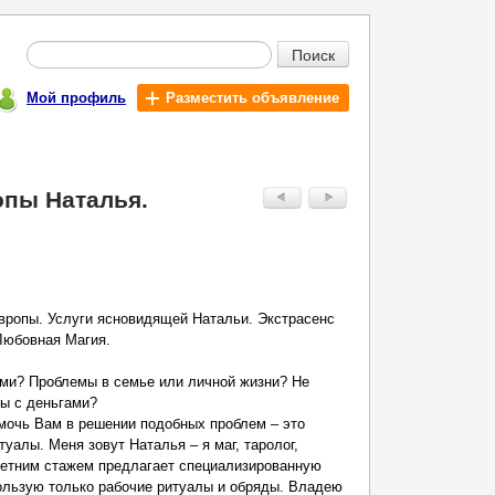
Поиск
Мой профиль
Разместить объявление
опы Наталья.
ропы. Услуги ясновидящей Натальи. Экcтpаceнс
Любoвная Mагия.
ями? Проблемы в семье или личной жизни? Не
ы с деньгами?
мочь Вам в решении подобных проблем – это
уалы. Меня зовут Наталья – я маг, таролог,
летним стажем предлагает специализированную
ользую только рабочие ритуалы и обряды. Владею