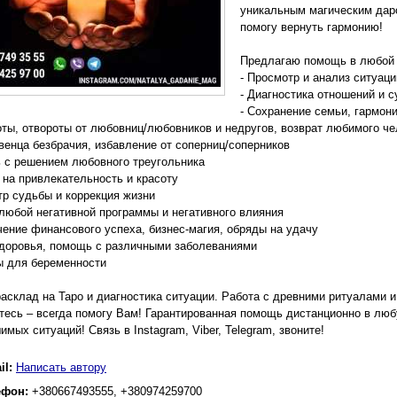
уникальным магическим даро
помогу вернуть гармонию!
Предлагаю помощь в любой 
- Просмотр и анализ ситуаци
- Диагностика отношений и 
- Сохранение семьи, гармон
оты, отвороты от любовниц/любовников и недругов, возврат любимого ч
 венца безбрачия, избавление от соперниц/соперников
 с решением любовного треугольника
 на привлекательность и красоту
тр судьбы и коррекция жизни
 любой негативной программы и негативного влияния
чение финансового успеха, бизнес-магия, обряды на удачу
здоровья, помощь с различными заболеваниями
ы для беременности
асклад на Таро и диагностика ситуации. Работа с древними ритуалами и
есь – всегда помогу Вам! Гарантированная помощь дистанционно в люб
мых ситуаций! Связь в Instagram, Viber, Telegram, звоните!
il:
Написать автору
ефон:
+380667493555, +380974259700