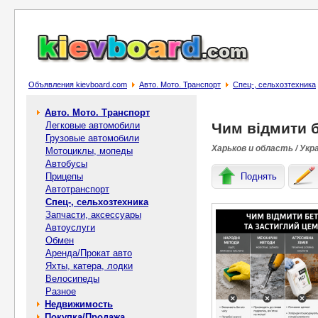
Объявления kievboard.com
Авто. Мото. Транспорт
Спец-, cельхозтехника
Авто. Мото. Транспорт
Легковые автомобили
Чим відмити б
Грузовые автомобили
Харьков и область / Укр
Мотоциклы, мопеды
Автобусы
Прицепы
Поднять
Автотранспорт
Спец-, cельхозтехника
Запчасти, аксессуары
Автоуслуги
Обмен
Аренда/Прокат авто
Яхты, катера, лодки
Велосипеды
Разное
Недвижимость
Покупка/Продажа