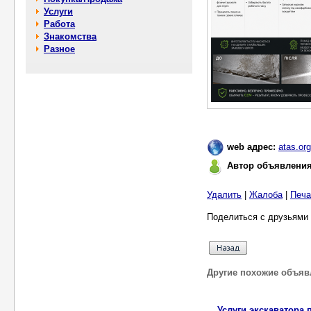
Услуги
Работа
Знакомства
Разное
web адрес:
atas.or
Автор объявлени
Удалить
|
Жалоба
|
Печа
Поделиться с друзьями 
Другие похожие объяв
Услуги экскаватора 