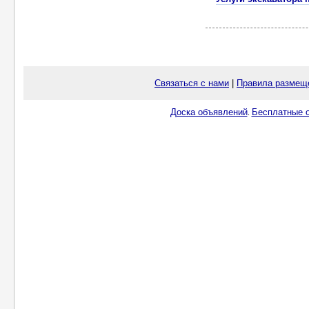
Связаться с нами
|
Правила размещ
Доска объявлений
Бесплатные о
.