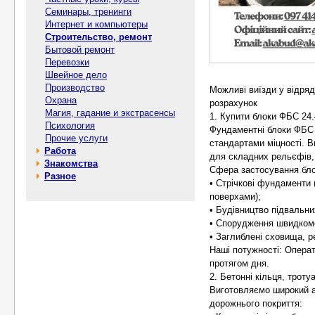
Семинары, тренинги
Интернет и компьютеры
Строительство, ремонт
Бытовой ремонт
Перевозки
Швейное дело
Производство
Можливі виїзди у відряд
Охрана
розрахунок
Магия, гадание и экстрасенсы
1. Купити блоки ФБС 24.
Психология
Фундаментні блоки ФБС 
Прочие услуги
стандартами міцності. В
Работа
для складних рельєфів, 
Знакомства
Сфера застосування бло
Разное
• Стрічкові фундаменти 
поверхами);
• Будівництво підвальни
• Спорудження швидком
• Заглиблені сховища, р
Наші потужності: Операт
протягом дня.
2. Бетонні кільця, троту
Виготовляємо широкий а
дорожнього покриття: