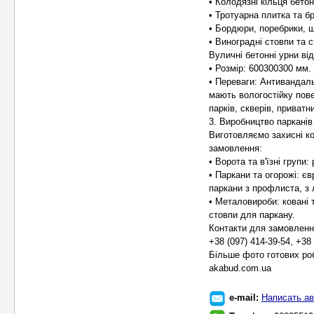
• Колодязні кільця бетон
• Тротуарна плитка та бр
• Бордюри, поребрики, 
• Виноградні стовпи та 
Вуличні бетонні урни ві
• Розмір: 600300300 мм.
• Переваги: Антивандальн
мають вологостійку пов
парків, скверів, приватн
3. Виробництво парканів
Виготовляємо захисні ко
замовлення:
• Ворота та в'їзні групи
• Паркани та огорожі: єв
паркани з профлиста, з л
• Металовироби: ковані т
стовпи для паркану.
Контакти для замовлення
+38 (097) 414-39-54, +38 
Більше фото готових роб
akabud.com.ua
e-mail:
Написать ав