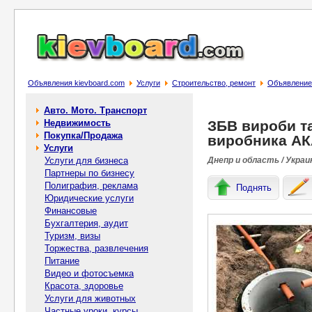
Объявления kievboard.com
Услуги
Строительство, ремонт
Объявление 
Авто. Мото. Транспорт
Недвижимость
ЗБВ вироби та
Покупка/Продажа
виробника А
Услуги
Услуги для бизнеса
Днепр и область / Украи
Партнеры по бизнесу
Полиграфия, реклама
Поднять
Юридические услуги
Финансовые
Бухгалтерия, аудит
Туризм, визы
Торжества, развлечения
Питание
Видео и фотосъемка
Красота, здоровье
Услуги для животных
Частные уроки, курсы