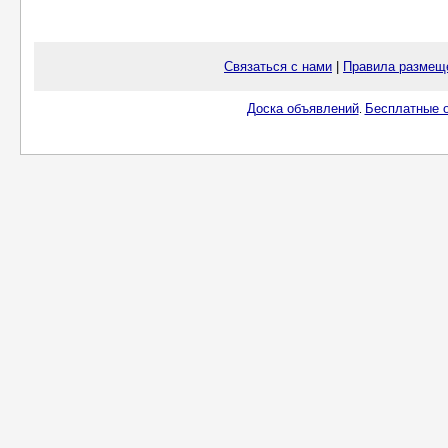
Связаться с нами
|
Правила размещ
Доска объявлений
Бесплатные о
.