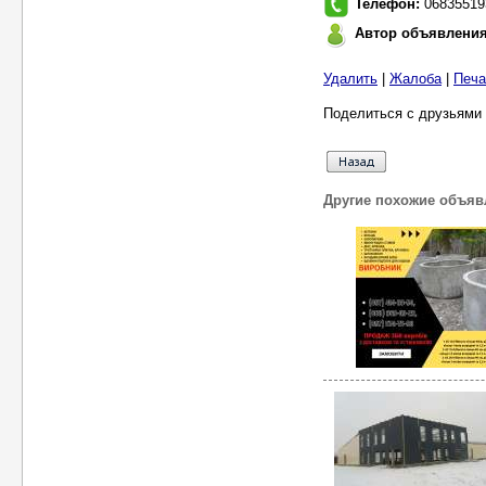
Телефон:
06835519
Автор объявлени
Удалить
|
Жалоба
|
Печа
Поделиться с друзьями 
Другие похожие объяв