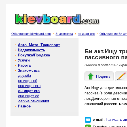
Объявления kievboard.com
Знакомства
он ищет его
Объявление Би акт
Авто. Мото. Транспорт
Недвижимость
Би акт.Ищу тр
Покупка/Продажа
пассивного па
Услуги
Работа
Одесса и область / Укра
Знакомства
дружба
Поднять
он ищет её
она ищет его
Акт.Ищу для длительног
он ищет его
пассива (в роли девочк
она ищет её
лет.Долгосрочные отнош
лёгкие отношения
отношений (пассик+мама
Разное
e-mail:
Написать ав