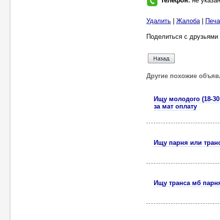
Телефон:
не указа
Удалить
|
Жалоба
|
Печа
Поделиться с друзьями 
Другие похожие объяв
Ищу молодого (18-30
за мат оплату
Ищу парня или тран
Ищу транса мб парн