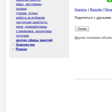
бары, рестораны
охрана
Удалить
|
Жалоба
|
Печа
туризм, отдых
работа за рубежом
Поделиться с друзьями 
частичная занятость
няни, домработницы
стажировка, волонтеры
грузчики
Другие похожие объяв
другие сферы занятий
Знакомства
Разное