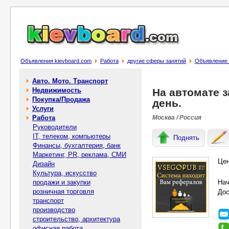
Объявления kievboard.com
Работа
другие сферы занятий
Объявление 
Авто. Мото. Транспорт
Недвижимость
На автомате з
Покупка/Продажа
день.
Услуги
Работа
Москва / Россия
Руководители
IT, телеком, компьютеры
Поднять
Финансы, бухгалтерия, банк
Маркетинг, PR, реклама, СМИ
Це
Дизайн
Культура, искусство
продажи и закупки
Нач
розничная торговля
Дос
транспорт
производство
строительство, архитектура
офисная работа