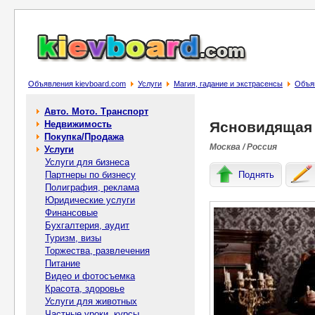
Объявления kievboard.com
Услуги
Магия, гадание и экстрасенсы
Объя
Авто. Мото. Транспорт
Недвижимость
Ясновидящая 
Покупка/Продажа
Москва / Россия
Услуги
Услуги для бизнеса
Партнеры по бизнесу
Поднять
Полиграфия, реклама
Юридические услуги
Финансовые
Бухгалтерия, аудит
Туризм, визы
Торжества, развлечения
Питание
Видео и фотосъемка
Красота, здоровье
Услуги для животных
Частные уроки, курсы