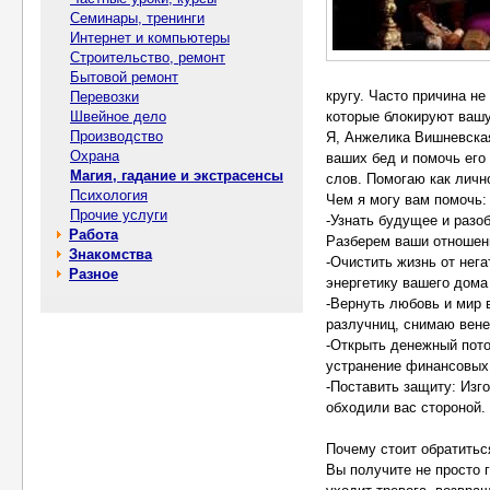
Семинары, тренинги
Интернет и компьютеры
Строительство, ремонт
Бытовой ремонт
кругу. Часто причина не
Перевозки
Швейное дело
которые блокируют вашу
Производство
Я, Анжелика Вишневска
Охрана
ваших бед и помочь его 
Магия, гадание и экстрасенсы
слов. Помогаю как лично
Психология
Чем я могу вам помочь:
Прочие услуги
-Узнать будущее и разо
Работа
Разберем ваши отношени
Знакомства
-Очистить жизнь от нег
Разное
энергетику вашего дома
-Вернуть любовь и мир
разлучниц, снимаю вене
-Открыть денежный пото
устранение финансовых
-Поставить защиту: Изг
обходили вас стороной.
Почему стоит обратитьс
Вы получите не просто 