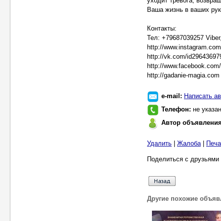
уходит тревога, возвра
Ваша жизнь в ваших рук
Контакты:
Тел: +79687039257 Viber
http://www.instagram.co
http://vk.com/id29643697
http://www.facebook.com
http://gadanie-magia.com
e-mail:
Написать ав
Телефон:
не указа
Автор объявлени
Удалить
|
Жалоба
|
Печа
Поделиться с друзьями 
Другие похожие объяв