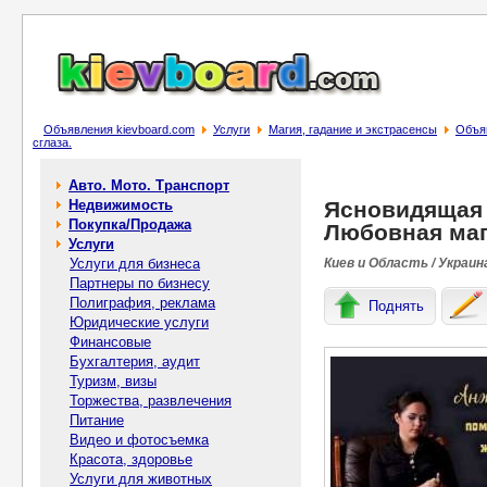
Объявления kievboard.com
Услуги
Магия, гадание и экстрасенсы
Объяв
сглаза.
Авто. Мото. Транспорт
Недвижимость
Ясновидящая 
Покупка/Продажа
Любовная маги
Услуги
Услуги для бизнеса
Киев и Область / Украин
Партнеры по бизнесу
Полиграфия, реклама
Поднять
Юридические услуги
Финансовые
Бухгалтерия, аудит
Туризм, визы
Торжества, развлечения
Питание
Видео и фотосъемка
Красота, здоровье
Услуги для животных