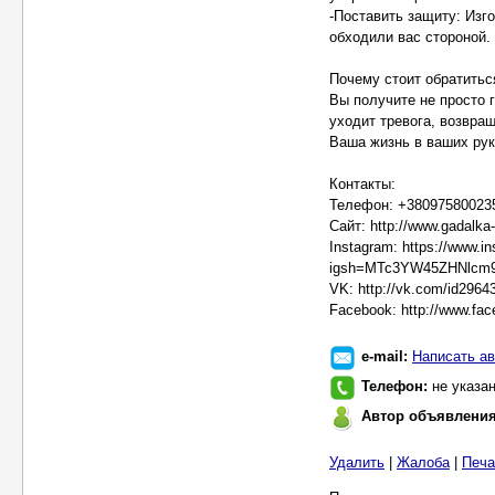
-Поставить защиту: Изг
обходили вас стороной.
Почему стоит обратитьс
Вы получите не просто 
уходит тревога, возвра
Ваша жизнь в ваших рук
Контакты:
Телефон: +380975800235 
Сайт: http://www.gadalka
Instagram: https://www.
igsh=MTc3YW45ZHNlcm
VK: http://vk.com/id2964
Facebook: http://www.fa
e-mail:
Написать ав
Телефон:
не указа
Автор объявлени
Удалить
|
Жалоба
|
Печа