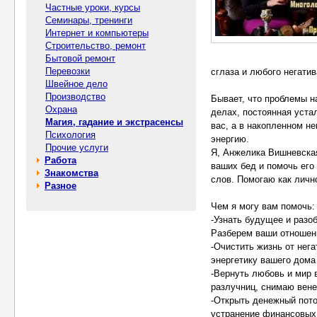
Частные уроки, курсы
Семинары, тренинги
Интернет и компьютеры
Строительство, ремонт
Бытовой ремонт
Перевозки
сглаза и любого негати
Швейное дело
Производство
Бывает, что проблемы н
Охрана
делах, постоянная устал
Магия, гадание и экстрасенсы
вас, а в накопленном н
Психология
энергию.
Прочие услуги
Я, Анжелика Вишневска
Работа
ваших бед и помочь его 
Знакомства
слов. Помогаю как лично
Разное
Чем я могу вам помочь:
-Узнать будущее и разо
Разберем ваши отношени
-Очистить жизнь от нег
энергетику вашего дома
-Вернуть любовь и мир
разлучниц, снимаю вене
-Открыть денежный пото
устранение финансовых