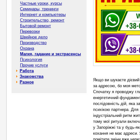
Частные уроки, курсы
Семинары, тренинги
Интернет и компьютеры
Строительство, ремонт
Бытовой ремонт
Перевозки
Швейное дело
Производство
Охрана
Магия, гадание и экстрасенсы
Психология
Прочие услуги
Работа
Знакомства
Якщо ви шукаєте дієвий 
Разное
за адресою, бо моя мето
Спочатку я проводжу гли
енергетичний фундамент
послідовність дій, яка 
психікою партнера. Для 
індустріальний ритм жит
тому мої ритуали включ
у Запоріжжі та у будь-я
кохання не має адреси. 
помітите зміни вже через