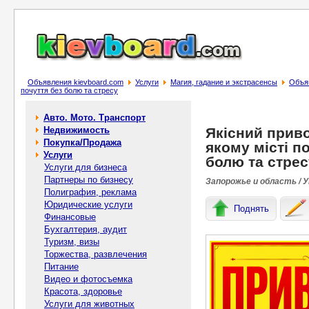
Объявления kievboard.com
Услуги
Магия, гадание и экстрасенсы
Объяв
почуття без болю та стресу
Авто. Мото. Транспорт
Недвижимость
Якісний приво
Покупка/Продажа
якому місті п
Услуги
болю та стрес
Услуги для бизнеса
Партнеры по бизнесу
Запорожье и область / 
Полиграфия, реклама
Юридические услуги
Поднять
Финансовые
Бухгалтерия, аудит
Туризм, визы
Торжества, развлечения
Питание
Видео и фотосъемка
Красота, здоровье
Услуги для животных