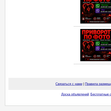
Связаться с нами
|
Правила размещ
Доска объявлений
Бесплатные о
.