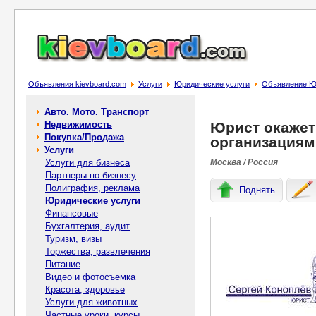
Объявления kievboard.com
Услуги
Юридические услуги
Объявление Юр
Авто. Мото. Транспорт
Недвижимость
Юрист окажет
Покупка/Продажа
организациям
Услуги
Услуги для бизнеса
Москва / Россия
Партнеры по бизнесу
Полиграфия, реклама
Поднять
Юридические услуги
Финансовые
Бухгалтерия, аудит
Туризм, визы
Торжества, развлечения
Питание
Видео и фотосъемка
Красота, здоровье
Услуги для животных
Частные уроки, курсы