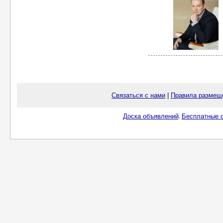
Связаться с нами
|
Правила размещ
Доска объявлений
Бесплатные о
.