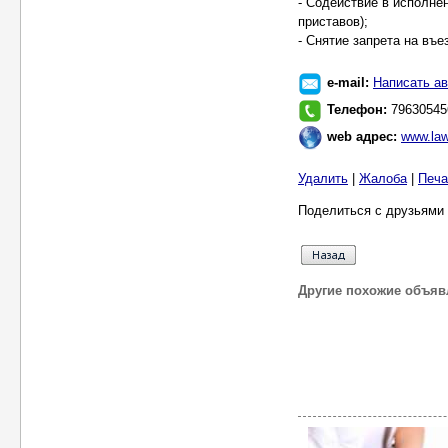
- Содействие в исполне
приставов);
- Снятие запрета на въе
e-mail:
Написать ав
Телефон:
79630545
web адрес:
www.law
Удалить
|
Жалоба
|
Печа
Поделиться с друзьями 
Другие похожие объяв