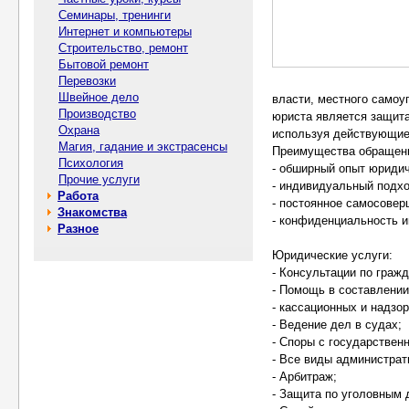
Семинары, тренинги
Интернет и компьютеры
Строительство, ремонт
Бытовой ремонт
Перевозки
Швейное дело
власти, местного самоуп
Производство
юриста является защита
Охрана
используя действующие
Магия, гадание и экстрасенсы
Преимущества обращени
Психология
- обширный опыт юридич
Прочие услуги
- индивидуальный подхо
Работа
- постоянное самосовер
Знакомства
- конфиденциальность 
Разное
Юридические услуги:
- Консультации по граж
- Помощь в составлении
- кассационных и надзо
- Ведение дел в судах;
- Споры с государствен
- Все виды администрат
- Арбитраж;
- Защита по уголовным 