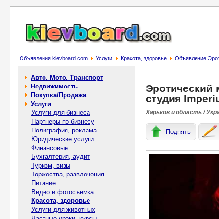
Объявления kievboard.com
Услуги
Красота, здоровье
Объявление Эpoт
Авто. Мото. Транспорт
Недвижимость
Эpoтический 
Покупка/Продажа
студия Imper
Услуги
Услуги для бизнеса
Харьков и область / Укр
Партнеры по бизнесу
Полиграфия, реклама
Поднять
Юридические услуги
Финансовые
Бухгалтерия, аудит
Туризм, визы
Торжества, развлечения
Питание
Видео и фотосъемка
Красота, здоровье
Услуги для животных
Частные уроки, курсы