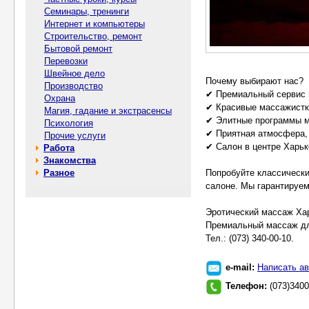
Семинары, тренинги
Интернет и компьютеры
Строительство, ремонт
Бытовой ремонт
Перевозки
Швейное дело
Почему выбирают нас?
Производство
✔ Премиальный сервис 
Охрана
✔ Кpасивые массажистк
Магия, гадание и экстрасенсы
✔ Элитные программы м
Психология
✔ Приятная атмосфера,
Прочие услуги
✔ Салон в центре Харьк
Работа
Знакомства
Разное
Попробуйте классическ
салоне. Мы гарантируе
Эpoтический массаж Хар
Премиальный массаж дл
Тел.: (073) 340-00-10.
e-mail:
Написать ав
Телефон:
(073)340