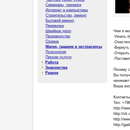
Семинары, тренинги
Интернет и компьютеры
Строительство, ремонт
Бытовой ремонт
Перевозки
Швейное дело
Чем я мо
Производство
-Узнать 
Охрана
-Очистит
Магия, гадание и экстрасенсы
-Вернуть
Психология
-Открыть
Прочие услуги
-Постави
Работа
Знакомства
Почему с
Разное
Вы получ
начинает
Ваша жиз
Контакты
Тел: +79
http://ww
http://vk
http://w
http://ga