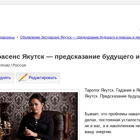
страсенсы
Объявление Экстрасенс Якутск — предсказание будущего и помощь в лю
расенс Якутск — предсказание будущего 
утия) / Россия
днять
Редактировать
Таролог Якутск. Гадание в Я
Якутск. Предсказание будущ
Бывает, что проблемы навал
делах, постоянная усталость
не в вас, а в накопленном н
вашу энергию.