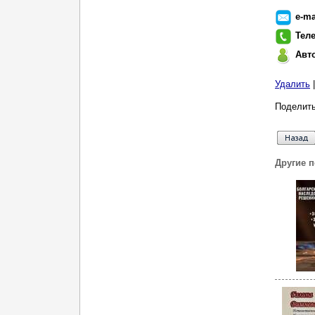
e-ma
Тел
Авт
Удалить
Поделить
Другие 