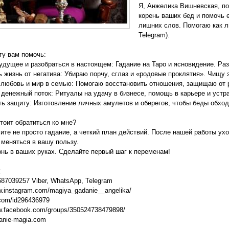
Я, Анжелика Вишневская, п
корень ваших бед и помочь е
лишних слов. Помогаю как ли
Telegram).
гу вам помочь:
будущее и разобраться в настоящем: Гадание на Таро и ясновидение. Ра
ь жизнь от негатива: Убираю порчу, сглаз и «родовые проклятия». Чищу 
 любовь и мир в семью: Помогаю восстановить отношения, защищаю от 
 денежный поток: Ритуалы на удачу в бизнесе, помощь в карьере и уст
ть защиту: Изготовление личных амулетов и оберегов, чтобы беды обход
тоит обратиться ко мне?
ите не просто гадание, а четкий план действий. После нашей работы ух
 меняться в вашу пользу.
нь в ваших руках. Сделайте первый шаг к переменам!
:
687039257 Viber, WhatsApp, Telegram
w.instagram.com/magiya_gadanie__angelika/
.com/id296436979
ww.facebook.com/groups/350524738479898/
danie-magia.com