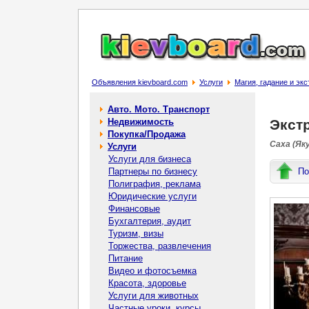
Объявления kievboard.com
Услуги
Магия, гадание и эк
Авто. Мото. Транспорт
Недвижимость
Экст
Покупка/Продажа
Саха (Як
Услуги
Услуги для бизнеса
Партнеры по бизнесу
По
Полиграфия, реклама
Юридические услуги
Финансовые
Бухгалтерия, аудит
Туризм, визы
Торжества, развлечения
Питание
Видео и фотосъемка
Красота, здоровье
Услуги для животных
Частные уроки, курсы