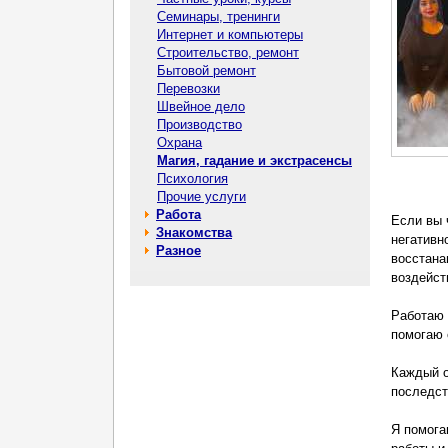
Семинары, тренинги
Интернет и компьютеры
Строительство, ремонт
Бытовой ремонт
Перевозки
Швейное дело
Производство
Охрана
Магия, гадание и экстрасенсы
Психология
Прочие услуги
Работа
Если вы 
Знакомства
негативн
Разное
восстана
воздейст
Работаю 
помогаю 
Каждый о
последст
Я помога