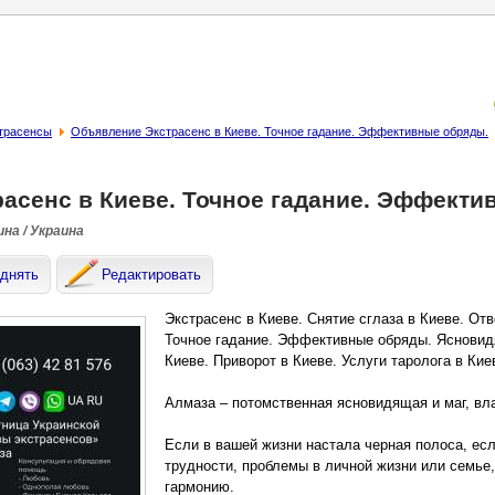
страсенсы
Объявление Экстрасенс в Киеве. Точное гадание. Эффективные обряды.
расенс в Киеве. Точное гадание. Эффекти
на / Украина
днять
Редактировать
Экстрасенс в Киеве. Снятие сглаза в Киеве. От
Точное гадание. Эффективные обряды. Ясновидя
Киеве. Приворот в Киеве. Услуги таролога в Кие
Алмаза – потомственная ясновидящая и маг, вл
Если в вашей жизни настала черная полоса, ес
трудности, проблемы в личной жизни или семье,
гармонию.