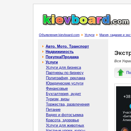
Объявления kievboard.com
Услуги
Магия, гадание и эк
Авто. Мото. Транспорт
Недвижимость
Экст
Покупка/Продажа
Вся Украи
Услуги
Услуги для бизнеса
Партнеры по бизнесу
По
Полиграфия, реклама
Юридические услуги
Финансовые
Бухгалтерия, аудит
Туризм, визы
Торжества, развлечения
Питание
Видео и фотосъемка
Красота, здоровье
Услуги для животных
Частные уроки, курсы