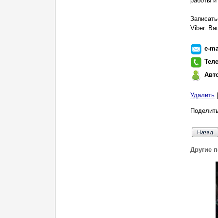
работы и
Записать
Viber. В
e-ma
Тел
Авт
Удалить
Поделить
Другие 