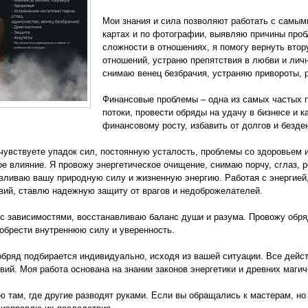
Мои знания и сила позволяют работать с самым
картах и по фотографии, выявляю причины проб
сложности в отношениях, я помогу вернуть вто
отношений, устраню препятствия в любви и лич
снимаю венец безбрачия, устраняю привороты, р
Финансовые проблемы – одна из самых частых 
потоки, провести обряды на удачу в бизнесе и 
финансовому росту, избавить от долгов и безде
чувствуете упадок сил, постоянную усталость, проблемы со здоровьем 
ое влияние. Я провожу энергетическое очищение, снимаю порчу, сглаз, 
вливаю вашу природную силу и жизненную энергию. Работая с энергией
вий, ставлю надежную защиту от врагов и недоброжелателей.
с зависимостями, восстанавливаю баланс души и разума. Провожу обряд
обрести внутреннюю силу и уверенность.
бряд подбирается индивидуально, исходя из вашей ситуации. Все дейст
вий. Моя работа основана на знании законов энергетики и древних магич
ю там, где другие разводят руками. Если вы обращались к мастерам, но