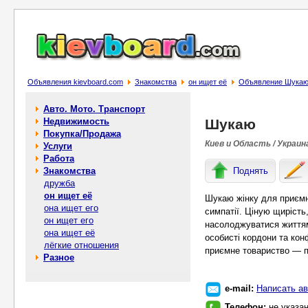
Объявления kievboard.com
Знакомства
он ищет её
Объявление Шука
Авто. Мото. Транспорт
Недвижимость
Шукаю
Покупка/Продажа
Киев и Область / Украин
Услуги
Работа
Знакомства
Поднять
дружба
он ищет её
Шукаю жінку для приємн
она ищет его
симпатії. Ціную щирість,
он ищет его
насолоджуватися життям
она ищет её
особисті кордони та кон
лёгкие отношения
приємне товариство — 
Разное
e-mail:
Написать ав
Телефон:
не указа