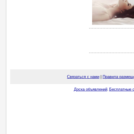
Связаться с нами
|
Правила размещ
Доска объявлений
Бесплатные о
.