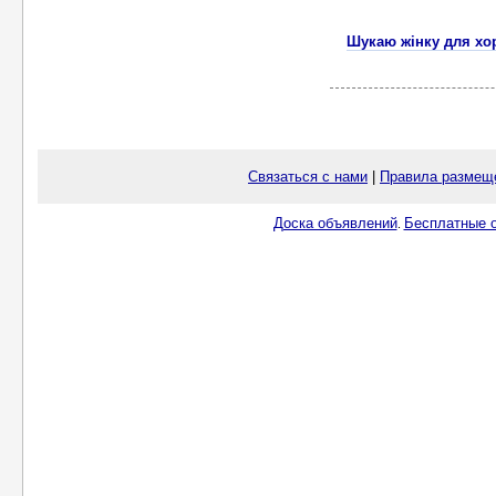
Шукаю жінку для хо
Связаться с нами
|
Правила размещ
Доска объявлений
Бесплатные о
.