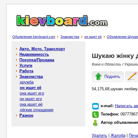
Объявления kievboard.com
Знакомства
он ищет её
Объявление Шукаю 
Авто. Мото. Транспорт
Недвижимость
Шукаю жінку 
Покупка/Продажа
Киев и Область / Украин
Услуги
Работа
Знакомства
Поднять
дружба
он ищет её
54,175,68,шукаю любіму
она ищет его
он ищет его
она ищет её
e-mail:
Написать ав
лёгкие отношения
Телефон:
09777867
Разное
Автор объявлени
Удалить
|
Жалоба
|
Печа