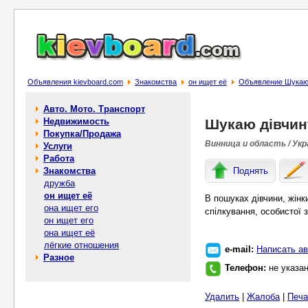
Объявления kievboard.com
Знакомства
он ищет её
Объявление Шукаю д
Авто. Мото. Транспорт
Недвижимость
Шукаю дівчину
Покупка/Продажа
Винница и область / Укр
Услуги
Работа
Знакомства
Поднять
дружба
он ищет её
В пошуках дівчини, жінк
она ищет его
спілкування, особистої з
он ищет его
она ищет её
лёгкие отношения
e-mail:
Написать ав
Разное
Телефон:
не указа
Удалить
|
Жалоба
|
Печа