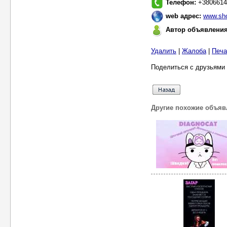
Телефон:
+3806614
web адрес:
www.sh
Автор объявлени
Удалить
|
Жалоба
|
Печа
Поделиться с друзьями 
Другие похожие объяв