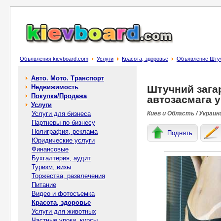
Объявления kievboard.com
Услуги
Красота, здоровье
Объявление Штуч
Авто. Мото. Транспорт
Недвижимость
Штучний загар
Покупка/Продажа
автозасмага 
Услуги
Услуги для бизнеса
Киев и Область / Украин
Партнеры по бизнесу
Полиграфия, реклама
Поднять
Юридические услуги
Финансовые
Бухгалтерия, аудит
Туризм, визы
Торжества, развлечения
Питание
Видео и фотосъемка
Красота, здоровье
Услуги для животных
Частные уроки, курсы