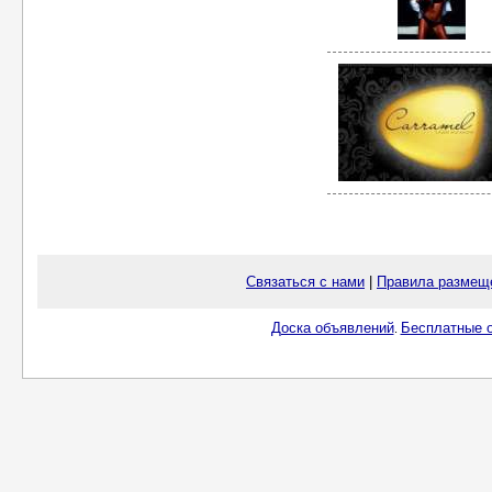
Связаться с нами
|
Правила размещ
Доска объявлений
Бесплатные о
.