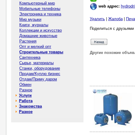
Компьютерный мир
web адрес:
hydrodri
Мобильные телефоны
Электроника и техника
Удалить
|
Жалоба
|
Печа
Мир музыки
Книги, журналы
Поделиться с друзьями 
Коллекции и искусство
Домашние животные
Растения
Опт и мелкий опт
Строительные товары
Другие похожие объяв
Сантехника
Сырье, материалы
Станки, оборудование
Продам/Куплю бизнес
Отдам/Приму даром
Обмен
Разное
Услуги
Работа
Знакомства
Разное