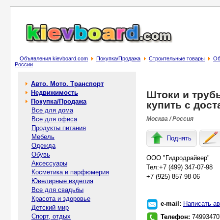
Объявления kievboard.com
Покупка/Продажа
Строительные товары
Об
России
Авто. Мото. Транспорт
Недвижимость
Штоки и труб
Покупка/Продажа
купить с дост
Все для дома
Все для офиса
Москва / Россия
Продукты питания
Мебель
Поднять
Одежда
Обувь
ООО "Гидродрайвер"
Аксессуары
Тел:+7 (499) 347-07-98
Косметика и парфюмерия
+7 (925) 857-98-06
Ювелирные изделия
Все для свадьбы
Красота и здоровье
e-mail:
Написать ав
Детский мир
Спорт, отдых
Телефон:
74993470