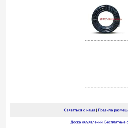
Связаться с нами
|
Правила размещ
Доска объявлений
Бесплатные о
.