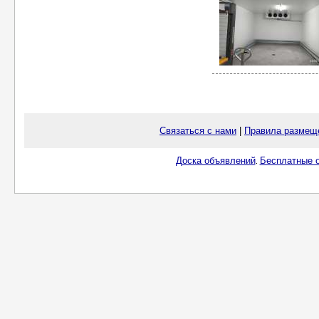
Связаться с нами
|
Правила размещ
Доска объявлений
Бесплатные о
.