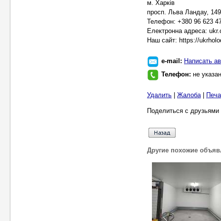
м. Харків
просп. Льва Ландау, 149
Телефон: +380 96 623 4
Електронна адреса: ukr
Наш сайт: https://ukrhol
e-mail:
Написать ав
Телефон:
не указа
Удалить
|
Жалоба
|
Печа
Поделиться с друзьями 
Другие похожие объяв