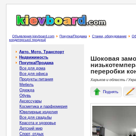
Объявления kievboard.com
Покупка/Продажа
Станки, оборудование
Об
кондитерської продукції
Авто. Мото. Транспорт
Недвижимость
Шоковая замо
Покупка/Продажа
низькотемпер
Все для дома
переробки кон
Все для офиса
Продукты питания
Харьков и область / Укр
Мебель
Одежда
Поднять
Обувь
Аксессуары
Косметика и парфюмерия
Ювелирные изделия
Все для свадьбы
Красота и здоровье
Детский мир
Спорт, отдых