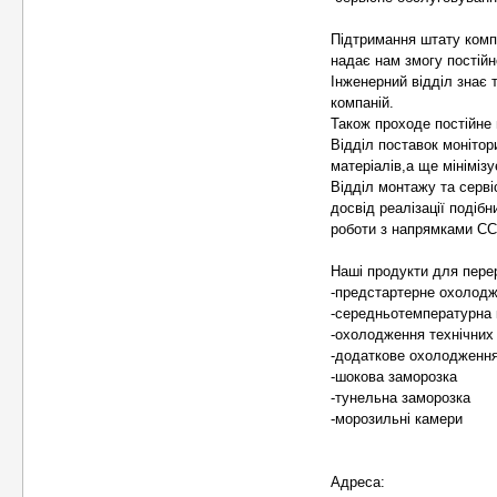
Підтримання штату компа
надає нам змогу постійн
Інженерний відділ знає т
компаній.
Також проходе постійне 
Відділ поставок монітор
матеріалів,а ще мінімізу
Відділ монтажу та серві
досвід реалізації подіб
роботи з напрямками СС
Наші продукти для перер
-предстартерне охолод
-середньотемпературна 
-охолодження технічних
-додаткове охолодження
-шокова заморозка
-тунельна заморозка
-морозильні камери
Адреса: