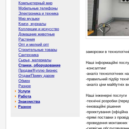
Компьютерный мир
Мобильные телефоны
Электроника и техника
Мир музыки
Книги, журналы
Коллекции и искусство
Домашние животные
Растения
Опт и мелкий опт
Строительные товары
заморозки в технологічн
Сантехника
Сырье, материалы
Наші інформаційні послу
Станки, оборудование
-консалтинг
Продам/Куплю бизнес
-аналіз технологічних н
Отдам/Приму даром
-правильний підбір техн
Обмен
-аналіз ціни майбутніх 
Разное
Услуги
Наші інженерні послуги
Работа
-технічні розробки (пере
Знакомства
-інноваційні рішення
Разное
-проектування (офіційна 
-прямі поставки з провід
-проведення монтажних 
-сервісне обслуговуванн