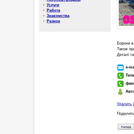
Услуги
Работа
Знакомства
Разное
Борони в 
Також пр
Деталі т
e-ma
Тел
фак
Авт
Удалить
Поделить