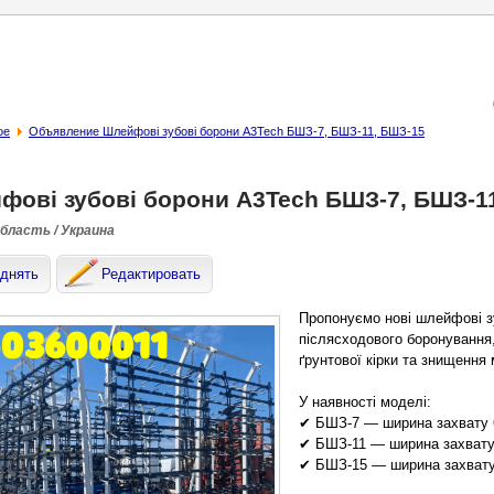
ое
Объявление Шлейфові зубові борони A3Tech БШЗ-7, БШЗ-11, БШЗ-15
фові зубові борони A3Tech БШЗ-7, БШЗ-1
область / Украина
днять
Редактировать
Пропонуємо нові шлейфові з
післясходового боронування
ґрунтової кірки та знищення 
У наявності моделі:
✔ БШЗ-7 — ширина захвату 
✔ БШЗ-11 — ширина захвату
✔ БШЗ-15 — ширина захвату