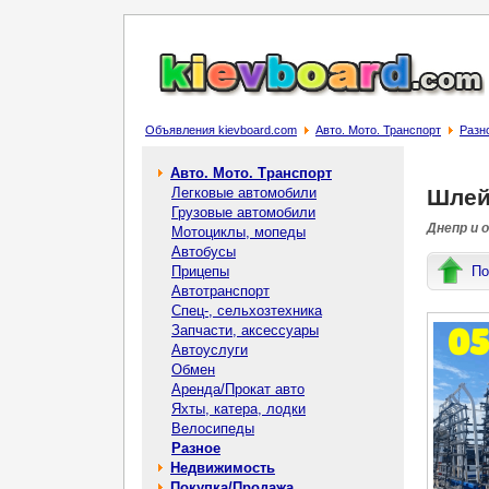
Объявления kievboard.com
Авто. Мото. Транспорт
Разн
Авто. Мото. Транспорт
Легковые автомобили
Шлей
Грузовые автомобили
Днепр и 
Мотоциклы, мопеды
Автобусы
Прицепы
По
Автотранспорт
Спец-, cельхозтехника
Запчасти, аксессуары
Автоуслуги
Обмен
Аренда/Прокат авто
Яхты, катера, лодки
Велосипеды
Разное
Недвижимость
Покупка/Продажа