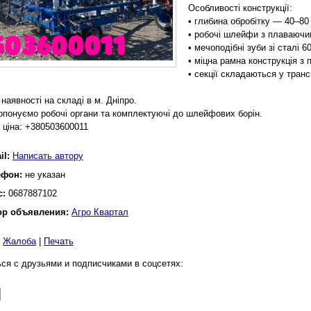
Особливості конструкції:
• глибина обробітку — 40–80
• робочі шлейфи з плаваючи
• мечоподібні зуби зі сталі 6
• міцна рамна конструкція з 
• секції складаються у тран
наявності на складі в м. Дніпро.
опонуємо робочі органи та комплектуючі до шлейфових борін.
а ціна: +380503600011
il:
Написать автору
ефон:
не указан
с:
0687887102
ор объявления:
Агро Квартал
|
Жалоба
|
Печать
ся с друзьями и подписчиками в соцсетях: