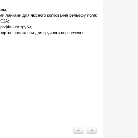
 мм;
ми ланками для якісного копіювання рельєфу поля;
0С2А;
профільної труби;
спортне положення для зручного перевезення.