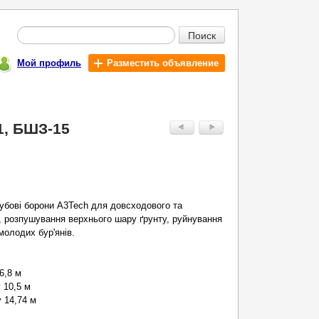
Поиск
Мой профиль
Разместить объявление
1, БШЗ-15
убові борони A3Tech для довсходового та
, розпушування верхнього шару ґрунту, руйнування
молодих бур'янів.
6,8 м
 10,5 м
 14,74 м