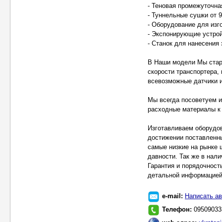
- Теновая промежуточная
- Туннельные сушки от 9
- Оборудование для изг
- Экспонирующие устрой
- Станок для нанесения
В Наши модели Мы стар
скорости транспортера,
всевозможные датчики и
Мы всегда посоветуем и
расходные материалы к 
Изготавливаем оборудов
достижении поставленны
самые низкие на рынке 
давности. Так же в нал
Гарантия и порядочност
детальной информацией 
e-mail:
Написать ав
Телефон:
09509033