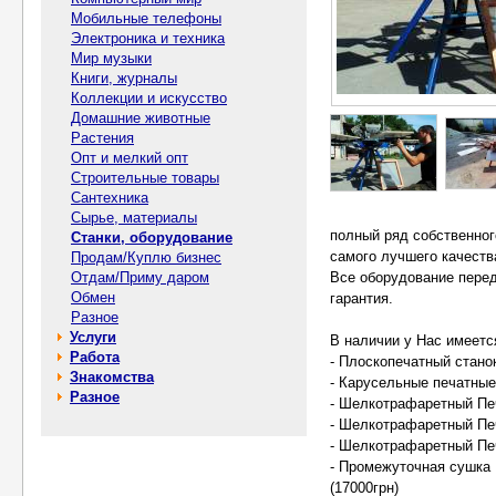
Мобильные телефоны
Электроника и техника
Мир музыки
Книги, журналы
Коллекции и искусство
Домашние животные
Растения
Опт и мелкий опт
Строительные товары
Сантехника
Сырье, материалы
полный ряд собственно
Станки, оборудование
самого лучшего качества
Продам/Куплю бизнес
Отдам/Приму даром
Все оборудование перед
Обмен
гарантия.
Разное
Услуги
В наличии у Нас имеетс
Работа
- Плоскопечатный станок 
Знакомства
- Карусельные печатные
Разное
- Шелкотрафаретный Печ
- Шелкотрафаретный Печ
- Шелкотрафаретный Печ
- Промежуточная сушка И
(17000грн)