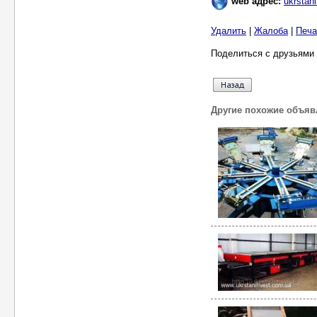
web адрес:
ukrstan
Удалить
|
Жалоба
|
Печа
Поделиться с друзьями 
Другие похожие объяв