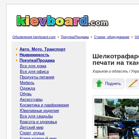
Объявления kievboard.com
Покупка/Продажа
Станки, оборудование
Об
Авто. Мото. Транспорт
Недвижимость
Шелкотрафаре
Покупка/Продажа
печати на тка
Все для дома
Все для офиса
Харьков и область / Укр
Продукты питания
Мебель
Поднять
Одежда
Обувь
Аксессуары
Косметика и парфюмерия
Ювелирные изделия
Все для свадьбы
Красота и здоровье
Детский мир
Спорт, отдых
Компьютерный мир