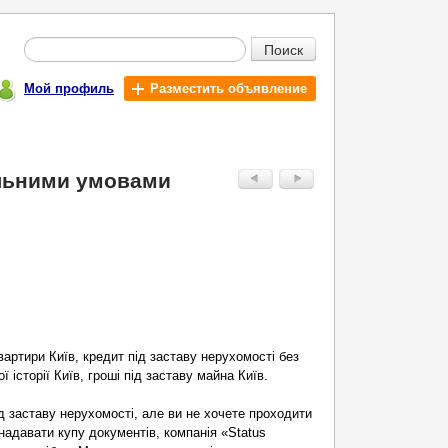
Поиск
Мой профиль
Разместить объявление
альними умовами
.
вартири Київ, кредит під заставу нерухомості без
 історії Київ, гроші під заставу майна Київ.
д заставу нерухомості, але ви не хочете проходити
 надавати купу документів, компанія «Status