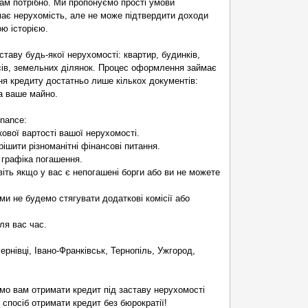
ам потрібно. Ми пропонуємо прості умови
має нерухомість, але не може підтвердити доходи
ю історією.
ставу будь-якої нерухомості: квартир, будинків,
сів, земельних ділянок. Процес оформлення займає
ня кредиту достатньо лише кількох документів:
на ваше майно.
nance:
ової вартості вашої нерухомості.
ішити різноманітні фінансові питання.
 графіка погашення.
віть якщо у вас є непогашені борги або ви не можете
и не будемо стягувати додаткові комісії або
ля вас час.
ернівці, Івано-Франківськ, Тернопіль, Ужгород,
мо вам отримати кредит під заставу нерухомості
 спосіб отримати кредит без бюрократії!