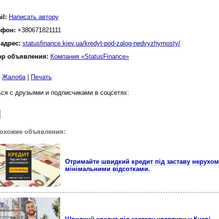
il:
Написать автору
ефон:
‎+380671821111
 адрес:
statusfinance.kiev.ua/kredyt-pod-zalog-nedvyzhymosty/
ор объявления:
Компания «StatusFinance»
|
Жалоба
|
Печать
ся с друзьями и подписчиками в соцсетях:
похожие объявления:
Отримайте швидкий кредит під заставу нерухомо
мінімальними відсотками.