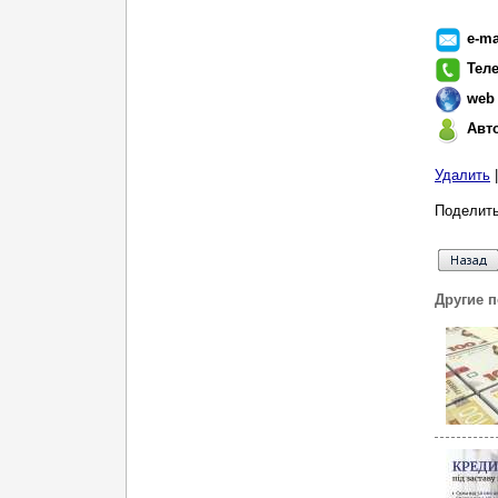
e-ma
Тел
web
Авт
Удалить
Поделить
Другие 