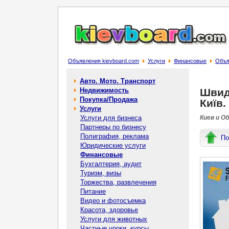
Объявления kievboard.com
Услуги
Финансовые
Объя
Авто. Мото. Транспорт
Недвижимость
Швид
Покупка/Продажа
Київ.
Услуги
Услуги для бизнеса
Киев и О
Партнеры по бизнесу
Полиграфия, реклама
По
Юридические услуги
Финансовые
Бухгалтерия, аудит
Туризм, визы
Торжества, развлечения
Питание
Видео и фотосъемка
Красота, здоровье
Услуги для животных
Частные уроки, курсы