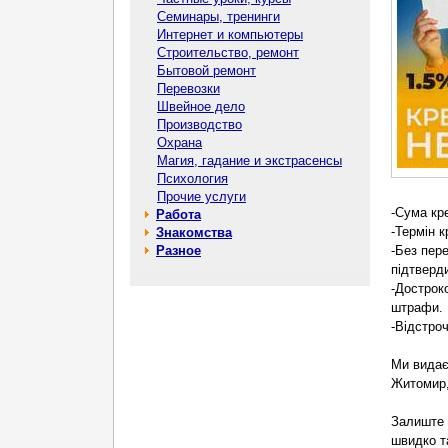
Семинары, тренинги
Интернет и компьютеры
Строительство, ремонт
Бытовой ремонт
Перевозки
Швейное дело
Производство
Охрана
Магия, гадание и экстрасенсы
Психология
Прочие услуги
-Сума кр
Работа
-Термін 
Знакомства
Разное
-Без пере
підтверди
-Дострок
штрафи.
-Відстро
Ми видаєм
Житомир,
Залиште 
швидко т