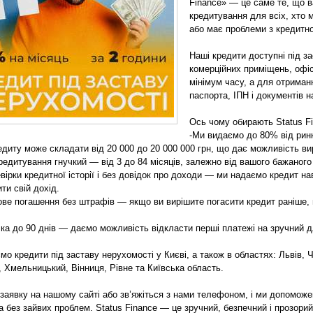
Finance» — це саме те, що в
кредитування для всіх, хто 
або має проблеми з кредитно
Наші кредити доступні під за
комерційних приміщень, офі
мінімум часу, а для отриман
паспорта, ІПН і документів 
Ось чому обирають Status Fi
-Ми видаємо до 80% від ринк
едиту може складати від 20 000 до 20 000 000 грн, що дає можливість вир
кредитування гнучкий — від 3 до 84 місяців, залежно від вашого бажаного
вірки кредитної історії і без довідок про доходи — ми надаємо кредит на
ти свій дохід.
ове погашення без штрафів — якщо ви вирішите погасити кредит раніше, м
чка до 90 днів — даємо можливість відкласти перші платежі на зручний д
о кредити під заставу нерухомості у Києві, а також в областях: Львів, Ч
 Хмельницький, Вінниця, Рівне та Київська область.
заявку на нашому сайті або зв’яжіться з нами телефоном, і ми допоможе
а без зайвих проблем. Status Finance — це зручний, безпечний і прозорий