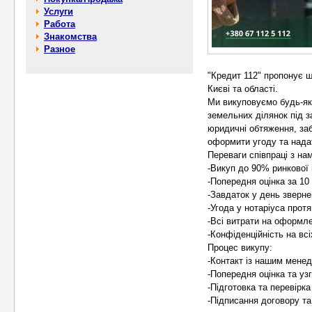
Услуги
Работа
Знакомства
Разное
"Кредит 112" пропонує ш
Києві та області.
Ми викуповуємо будь-які
земельних ділянок під з
юридичні обтяження, заб
оформити угоду та нада
Переваги співпраці з на
-Викуп до 90% ринкової 
-Попередня оцінка за 10
-Завдаток у день зверне
-Угода у нотаріуса протя
-Всі витрати на оформле
-Конфіденційність на всі
Процес викупу:
-Контакт із нашим мене
-Попередня оцінка та уз
-Підготовка та перевірка
-Підписання договору та