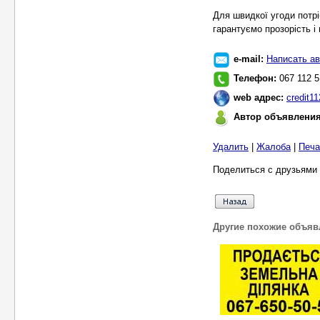
Для швидкої угоди потрі
гарантуємо прозорість і
e-mail:
Написать ав
Телефон:
067 112 5
web адрес:
credit1
Автор объявлени
Удалить
|
Жалоба
|
Печа
Поделиться с друзьями 
Другие похожие объяв