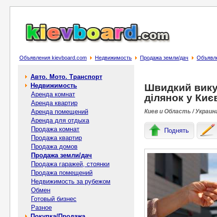
Объявления kievboard.com
Недвижимость
Продажа земли/дач
Объявле
Авто. Мото. Транспорт
Недвижимость
Швидкий вику
Аренда комнат
ділянок у Києв
Аренда квартир
Аренда помещений
Киев и Область / Украин
Аренда для отдыха
Продажа комнат
Поднять
Продажа квартир
Продажа домов
Продажа земли/дач
Продажа гаражей, стоянки
Продажа помещений
Недвижимость за рубежом
Обмен
Готовый бизнес
Разное
Покупка/Продажа