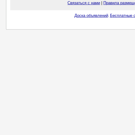
Связаться с нами
|
Правила размещ
Доска объявлений
Бесплатные о
.