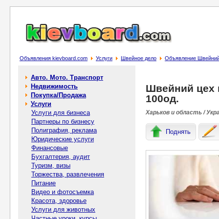
Объявления kievboard.com
Услуги
Швейное дело
Объявление Швейний 
Авто. Мото. Транспорт
Недвижимость
Швейний цех 
Покупка/Продажа
100од.
Услуги
Услуги для бизнеса
Харьков и область / Укр
Партнеры по бизнесу
Полиграфия, реклама
Поднять
Юридические услуги
Финансовые
Бухгалтерия, аудит
Туризм, визы
Торжества, развлечения
Питание
Видео и фотосъемка
Красота, здоровье
Услуги для животных
Частные уроки, курсы