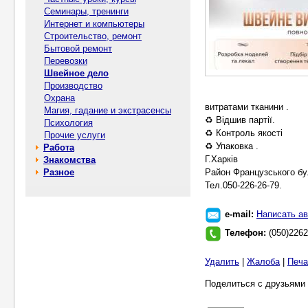
Семинары, тренинги
Интернет и компьютеры
Строительство, ремонт
Бытовой ремонт
Перевозки
Швейное дело
Производство
Охрана
витратами тканини .
Магия, гадание и экстрасенсы
♻️ Відшив партії.
Психология
♻️ Контроль якості
Прочие услуги
♻️ Упаковка .
Работа
Г.Харків
Знакомства
Разное
Район Французського бу
Тел.050-226-26-79.
e-mail:
Написать ав
Телефон:
(050)226
Удалить
|
Жалоба
|
Печа
Поделиться с друзьями 