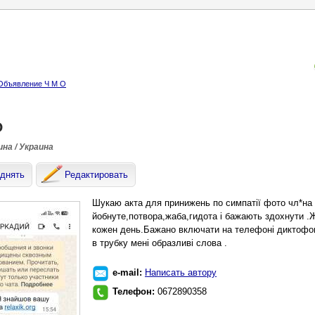
Объявление Ч М О
О
на / Украина
днять
Редактировать
Шукаю акта для принижень по симпатії фото чл*на
йобнуте,потвора,жаба,гидота і бажають здохнути .Ж
кожен день.Бажано включати на телефоні диктофон
в трубку мені образливі слова .
e-mail:
Написать автору
Телефон:
0672890358