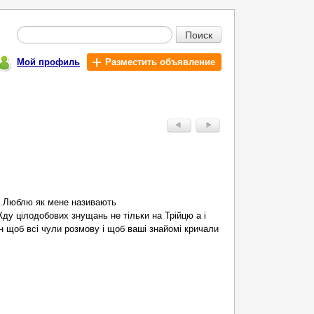
Поиск
Мой профиль
Разместить объявление
 .Люблю як мене називають
ду цілодобових знущань не тільки на Трійцю а і
 щоб всі чули розмову і щоб ваші знайомі кричали