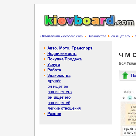
Объявления kievboard.com
Знакомства
он ищет его
Авто. Мото. Транспорт
Недвижимость
Ч М 
Покупка/Продажа
Вся Украи
Услуги
Работа
Знакомства
По
дружба
он ищет её
она ищет его
он ищет его
она ищет её
лёгкие отношения
Разное