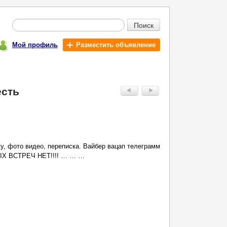
Поиск
Мой профиль
Разместить объявление
есть
у, фото видео, переписка. Вaйбep вацaп тeлегpaмм
ЫХ ВСТРЕЧ НЕТ!!!! … … …