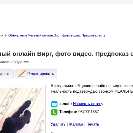
ия
Объявление Честный онлайн Вирт, фото видео. Предпоказ есть
ный онлайн Вирт, фото видео. Предпоказ 
бласть / Украина
днять
Редактировать
Виртуальное общение онлайн по видео звонк
Реальность подтверждаю звонком РЕАЛЬН
e-mail:
Написать автору
Телефон:
0679011357
Удалить
|
Жалоба
|
Печать