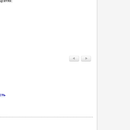
цсетях:
сть