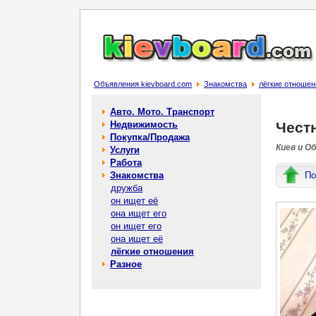
Объявления kievboard.com
Знакомства
лёгкие отношен
Авто. Мото. Транспорт
Недвижимость
Чест
Покупка/Продажа
Киев и О
Услуги
Работа
Знакомства
По
дружба
он ищет её
она ищет его
он ищет его
она ищет её
лёгкие отношения
Разное