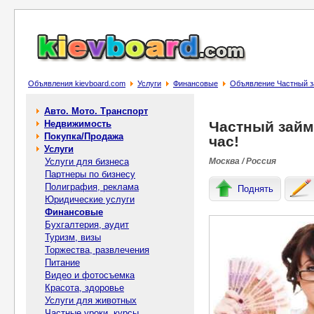
Объявления kievboard.com
Услуги
Финансовые
Объявление Частный за
Авто. Мото. Транспорт
Недвижимость
Частный займ
Покупка/Продажа
час!
Услуги
Услуги для бизнеса
Москва / Россия
Партнеры по бизнесу
Полиграфия, реклама
Поднять
Юридические услуги
Финансовые
Бухгалтерия, аудит
Туризм, визы
Торжества, развлечения
Питание
Видео и фотосъемка
Красота, здоровье
Услуги для животных
Частные уроки, курсы