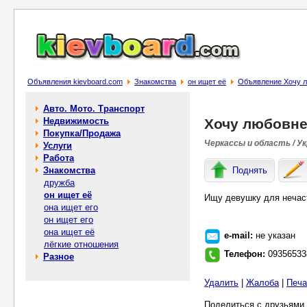
Объявления kievboard.com
Знакомства
он ищет её
Объявление Хочу л
Авто. Мото. Транспорт
Недвижимость
Хочу любовне
Покупка/Продажа
Черкассы и область / У
Услуги
Работа
Знакомства
Поднять
дружба
он ищет её
Ищу девушку для нечас
она ищет его
он ищет его
она ищет её
e-mail:
не указан
лёгкие отношения
Телефон:
09356533
Разное
Удалить
|
Жалоба
|
Печа
Поделиться с друзьями 