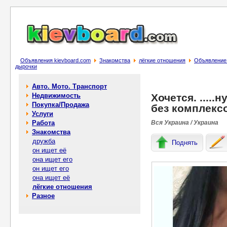
Объявления kievboard.com
Знакомства
лёгкие отношения
Объявление Х
дырочки
Авто. Мото. Транспорт
Недвижимость
Хочется. .....
Покупка/Продажа
без комплекс
Услуги
Работа
Вся Украина / Украина
Знакомства
дружба
Поднять
он ищет её
она ищет его
он ищет его
она ищет её
лёгкие отношения
Разное