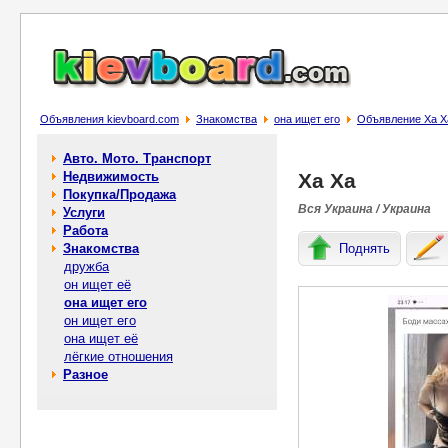
Объявления kievboard.com
Знакомства
она ищет его
Объявление Ха Х
Авто. Мото. Транспорт
Недвижимость
Ха Ха
Покупка/Продажа
Вся Украина / Украина
Услуги
Работа
Знакомства
Поднять
дружба
он ищет её
она ищет его
он ищет его
она ищет её
лёгкие отношения
Разное