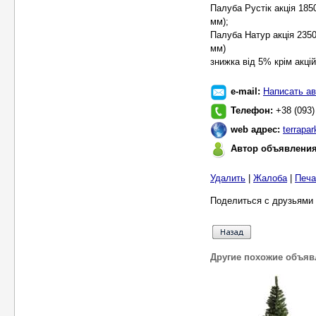
Палуба Рустік акція 185
мм);
Палуба Натур акція 2350
мм)
знижка від 5% крім акці
e-mail:
Написать ав
Телефон:
+38 (093)
web адрес:
terrapar
Автор объявлени
Удалить
|
Жалоба
|
Печа
Поделиться с друзьями 
Другие похожие объяв