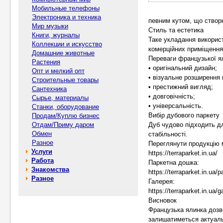
Мобильные телефоны
Электроника и техника
певним кутом, що створ
Мир музыки
Стиль та естетика
Книги, журналы
Таке укладання використ
Коллекции и искусство
комерційних приміщення
Домашние животные
Переваги французької я
Растения
• оригінальний дизайн;
Опт и мелкий опт
• візуальне розширення 
Строительные товары
• престижний вигляд;
Сантехника
• довговічність;
Сырье, материалы
• універсальність.
Станки, оборудование
Вибір дубового паркету
Продам/Куплю бизнес
Отдам/Приму даром
Дуб чудово підходить дл
Обмен
стабільності.
Разное
Переглянути продукцію 
Услуги
https://terraparket.in.ua/
Работа
Паркетна дошка:
Знакомства
https://terraparket.in.ua/
Разное
Галерея:
https://terraparket.in.ua/
Висновок
Французька ялинка дозво
залишатиметься актуаль