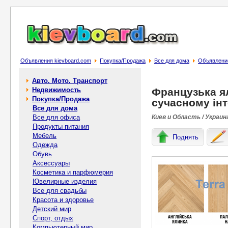
Объявления kievboard.com
Покупка/Продажа
Все для дома
Объявление
Авто. Мото. Транспорт
Недвижимость
Французька я
Покупка/Продажа
сучасному інт
Все для дома
Все для офиса
Киев и Область / Украин
Продукты питания
Мебель
Поднять
Одежда
Обувь
Аксессуары
Косметика и парфюмерия
Ювелирные изделия
Все для свадьбы
Красота и здоровье
Детский мир
Спорт, отдых
Компьютерный мир