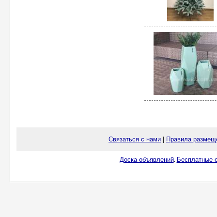
Связаться с нами
|
Правила размещ
Доска объявлений
Бесплатные о
.