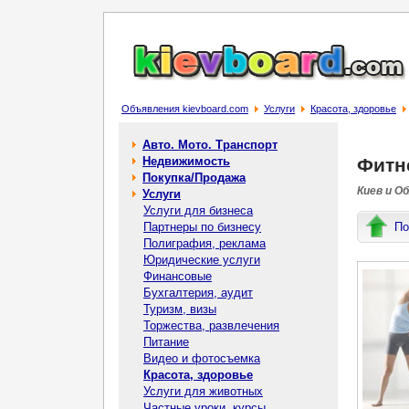
Объявления kievboard.com
Услуги
Красота, здоровье
Авто. Мото. Транспорт
Недвижимость
Фитне
Покупка/Продажа
Киев и О
Услуги
Услуги для бизнеса
Партнеры по бизнесу
По
Полиграфия, реклама
Юридические услуги
Финансовые
Бухгалтерия, аудит
Туризм, визы
Торжества, развлечения
Питание
Видео и фотосъемка
Красота, здоровье
Услуги для животных
Частные уроки, курсы