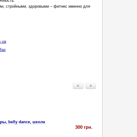
ичность.
ми, стройными, здоровыми – фитнес именно для
.ua
Зах
ы, belly dance, школа
300 грн.