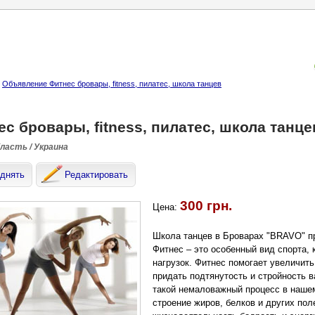
Объявление Фитнес бровары, fitness, пилатес, школа танцев
с бровары, fitness, пилатес, школа танце
бласть / Украина
днять
Редактировать
300 грн.
Цена:
Школа танцев в Броварах "BRAVO" при
Фитнес – это особенный вид спорта,
нагрузок. Фитнес помогает увеличить
придать подтянутость и стройность 
такой немаловажный процесс в нашем
строение жиров, белков и других по