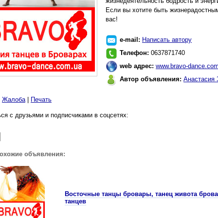
жизнедеятельность бодрость и энерг
Если вы хотите быть жизнерадостны
вас!
e-mail:
Написать автору
Телефон:
0637871740
web адрес:
www.bravo-dance.com
Автор объявления:
Анастасия 
|
Жалоба
|
Печать
ся с друзьями и подписчиками в соцсетях:
похожие объявления:
Восточные танцы бровары, танец живота бровар
танцев