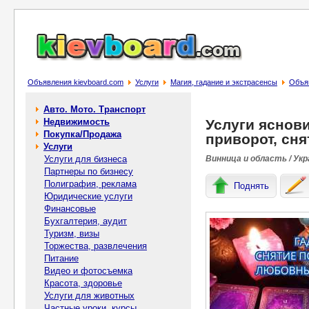
Объявления kievboard.com
Услуги
Магия, гадание и экстрасенсы
Объяв
Авто. Мото. Транспорт
Недвижимость
Услуги яснов
Покупка/Продажа
приворот, сня
Услуги
Услуги для бизнеса
Винница и область / Укр
Партнеры по бизнесу
Полиграфия, реклама
Поднять
Юридические услуги
Финансовые
Бухгалтерия, аудит
Туризм, визы
Торжества, развлечения
Питание
Видео и фотосъемка
Красота, здоровье
Услуги для животных
Частные уроки, курсы