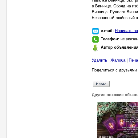
Гадалка Винница. Экстр
в Виннице. Обряд на из
Винница. Рунолог Винни
Безопасный любовный п
e-mail:
Написать ав
Телефон:
не указа
Автор объявлени
Удалить
|
Жалоба
|
Печа
Поделиться с друзьями 
Другие похожие объяв