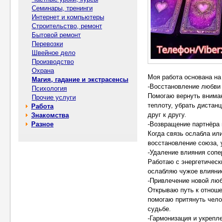
Семинары, тренинги
Интернет и компьютеры
Строительство, ремонт
Бытовой ремонт
Перевозки
Швейное дело
Производство
Охрана
Моя работа основана на
Магия, гадание и экстрасенсы
-Восстановление любви
Психология
Помогаю вернуть вниман
Прочие услуги
теплоту, убрать дистан
Работа
друг к другу.
Знакомства
Разное
-Возвращение партнёра
Когда связь ослабла ил
восстановление союза, 
-Удаление влияния сопе
Работаю с энергетичес
ослабляю чужое влияние
-Привлечение новой лю
Открываю путь к отноше
помогаю притянуть чело
судьбе.
-Гармонизация и укрепл