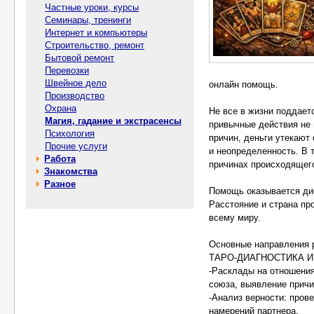
Частные уроки, курсы
Семинары, тренинги
Интернет и компьютеры
Строительство, ремонт
Бытовой ремонт
Перевозки
Швейное дело
онлайн помощь.
Производство
Охрана
Не все в жизни поддает
Магия, гадание и экстрасенсы
привычные действия не 
Психология
причин, деньги утекают
Прочие услуги
и неопределенность. В 
Работа
причинах происходящего
Знакомства
Разное
Помощь оказывается ди
Расстояние и страна пр
всему миру.
Основные направления р
ТАРО-ДИАГНОСТИКА И
-Расклады на отношения
союза, выявление причи
-Анализ верности: пров
намерений партнера.