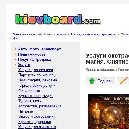
Объявления kievboard.com
Услуги
Магия, гадание и экстрасенсы
Объяв
сглаза.
Авто. Мото. Транспорт
Недвижимость
Услуги экстр
Покупка/Продажа
магия. Снятие
Услуги
Услуги для бизнеса
Львов и область / Украи
Партнеры по бизнесу
Полиграфия, реклама
Поднять
Юридические услуги
Финансовые
Бухгалтерия, аудит
Туризм, визы
Торжества, развлечения
Питание
Видео и фотосъемка
Красота, здоровье
Услуги для животных