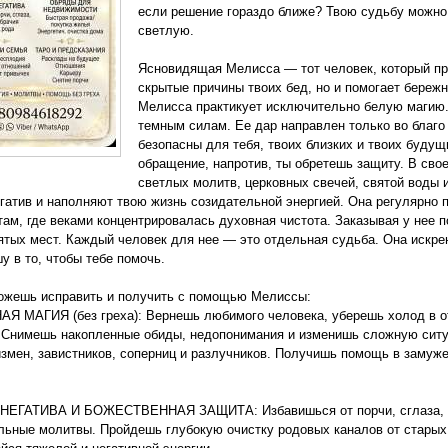
если решение гораздо ближе? Твою судьбу можно 
светлую.
Ясновидящая Мелисса — тот человек, который про
скрытые причины твоих бед, но и помогает бережн
Мелисса практикует исключительно белую магию. 
темным силам. Ее дар направлен только во благо
безопасны для тебя, твоих близких и твоих будущ
обращение, напротив, ты обретешь защиту. В сво
светлых молитв, церковных свечей, святой воды 
гатив и наполняют твою жизнь созидательной энергией. Она регулярно 
там, где веками концентрировалась духовная чистота. Заказывая у нее
ятых мест. Каждый человек для нее — это отдельная судьба. Она искре
у в то, чтобы тебе помочь.
ожешь исправить и получить с помощью Мелиссы:
 МАГИЯ (без греха): Вернешь любимого человека, уберешь холод в о
 Снимешь накопленные обиды, недопонимания и изменишь сложную ситу
измен, завистников, соперниц и разлучников. Получишь помощь в замуж
.
НЕГАТИВА И БОЖЕСТВЕННАЯ ЗАЩИТА: Избавишься от порчи, сглаза, ро
льные молитвы. Пройдешь глубокую очистку родовых каналов от старых 