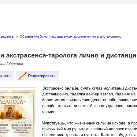
страсенсы
Объявление Услуги экстрасенса-таролога лично и дистанционно.
ги экстрасенса-таролога лично и дистанци
на / Украина
днять
Редактировать
Экстрасенс онлайн, снять сглаз молитвами диста
дистанционно, гадалка вайбер ватсап, гадание на
белая магия привлечение денег онлайн, очищение
онлайн, открыть денежный канал удаленно, помощ
онлайн.
Чувствуешь, что жизненные силы на исходе, а про
привычный мир рушится: любимый человек отдаляе
поселились тревога и пустота. Кажется, будто ты