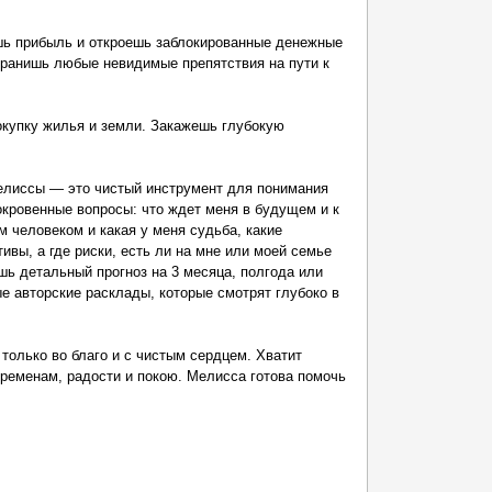
прибыль и откроешь заблокированные денежные
странишь любые невидимые препятствия на пути к
пку жилья и земли. Закажешь глубокую
ссы — это чистый инструмент для понимания
окровенные вопросы: что ждет меня в будущем и к
им человеком и какая у меня судьба, какие
ивы, а где риски, есть ли на мне или моей семье
шь детальный прогноз на 3 месяца, полгода или
е авторские расклады, которые смотрят глубоко в
 только во благо и с чистым сердцем. Хватит
еременам, радости и покою. Мелисса готова помочь