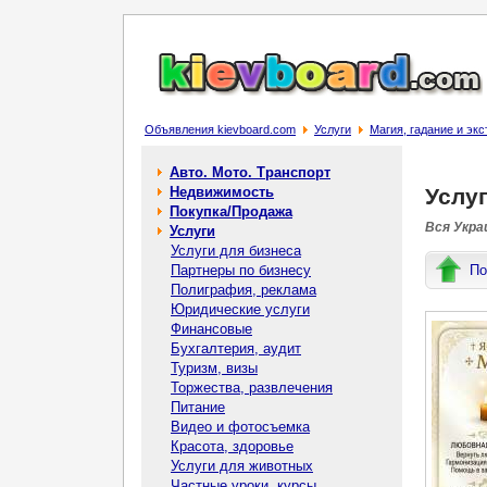
Объявления kievboard.com
Услуги
Магия, гадание и эк
Авто. Мото. Транспорт
Недвижимость
Услу
Покупка/Продажа
Вся Украи
Услуги
Услуги для бизнеса
Партнеры по бизнесу
По
Полиграфия, реклама
Юридические услуги
Финансовые
Бухгалтерия, аудит
Туризм, визы
Торжества, развлечения
Питание
Видео и фотосъемка
Красота, здоровье
Услуги для животных
Частные уроки, курсы