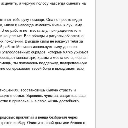
исцелить, а черную полосу навсегда сменить на
тянет тебе руку помощи. Она не просто видит
о, мягко и навсегда изменить жизнь к лучшему.
В ее работе нет места злу, принуждению или
 и исцеление. Все обряды и ритуалы абсолютно
их поколений. Высшие силы не накажут тебя за
ей работе Мелисса использует силу древних
и благословенных обрядов, которые мягко убирают
посещает монастыри, храмы и места силы, черпая
 помощь, ты получаешь поддержку, подкрепленную
нне сопереживает твоей боли и вкладывает всю
тношениях, восстановишь былую страсть и
ацию в семье. Укрепишь чувства, защитишь ваш
естве и привлечешь в свою жизнь достойного
довых проклятий и венца безбрачия через
грехов и обид. Очистишь свой дом или бизнес от