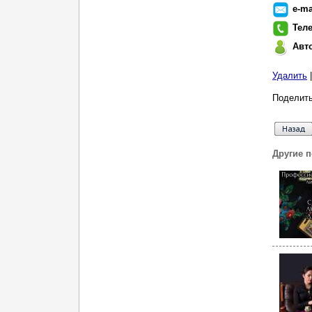
e-ma
Тел
Авт
Удалить
Поделить
Другие 