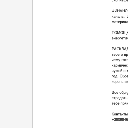
скопивше
ФИНАНСО
каналы. 
материал
ПОМОЩЬ 
энергети
РАСКЛАД
твоего п
чему гот
кармичес
чужой сг
год. Обр
корень и
Все обря
страдать
тебе пря
Контакты 
+3809846