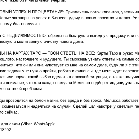
йся тяжелой и негативной энергии.
ВЫЙ УСПЕХ И ПРОЦВЕТАНИЕ: Привлечешь поток клиентов, увеличишь 
Белые заговоры на успех в бизнесе, удачу в новых проектах и делах. У
ьному благополучию.
С НЕДВИЖИМОСТЬЮ: обряды на быструю и выгодную продажу или поку
ческую и молитвенную очистку нового дома.
Ы НА КАРТАХ ТАРО — ТВОИ ОТВЕТЫ НА ВСЁ: Карты Таро в руках Мели
рошлого, настоящего и будущего. Ты сможешь узнать ответы на самые с
овиться, что он или она чувствует ко мне на самом деле, буду ли я с эт
кие задачи мне нужно пройти, работа и финансы: где меня ждут перспект
лаз или порча, какой выбор сделать в сложной ситуации, а также получи
ати внимание, что для каждого случая Мелисса подберет индивидуальны
менно твоей проблемы.
ды проводятся на белой магии, без вреда и без греха. Мелисса работает
, сомневаться и надеяться на случай. Сделай шаг навстречу светлым п
мо сейчас.
для связи (Viber, WhatsApp):
18292