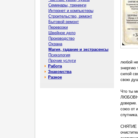
Семинары, тренинги
Интернет и компьютеры
Строительство, ремонт
Бытовой ремонт
Перевозки
Швейное дело
Производство
Охрана
Магия, гадание и экстрасенсы
Психология
Прочие услуги
любой не
Работа
энергию 
Знакомства
силой св
Разное
свою душ
Что ты м
ЛЮБОВНАЯ
доверие.
союз от 
спутника
СНЯТИЕ 
очистите