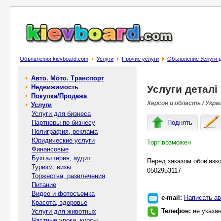
Объявления kievboard.com
Услуги
Прочие услуги
Объявление Услуги де
Авто. Мото. Транспорт
Недвижимость
Услуги деталі 
Покупка/Продажа
Херсон и область / Укра
Услуги
Услуги для бизнеса
Партнеры по бизнесу
Поднять
Полиграфия, реклама
Юридические услуги
Торг возможен
Финансовые
Бухгалтерия, аудит
Перед заказом обов’язко
Туризм, визы
0502953117
Торжества, развлечения
Питание
Видео и фотосъемка
e-mail:
Написать ав
Красота, здоровье
Телефон:
не указа
Услуги для животных
Частные уроки, курсы