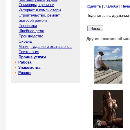
Семинары, тренинги
Удалить
|
Жалоба
|
Печа
Интернет и компьютеры
Строительство, ремонт
Поделиться с друзьями 
Бытовой ремонт
Перевозки
Швейное дело
Производство
Другие похожие объяв
Охрана
Магия, гадание и экстрасенсы
Психология
Прочие услуги
Работа
Знакомства
Разное