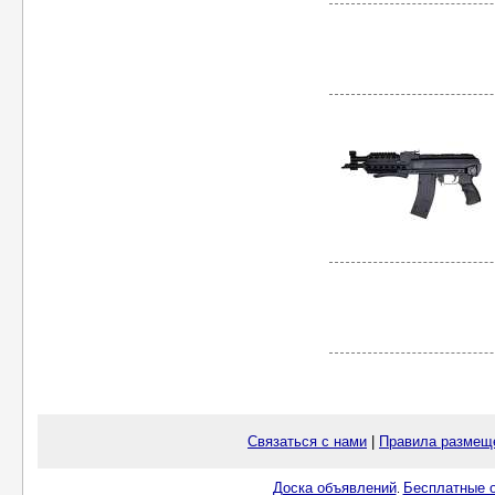
Связаться с нами
|
Правила размещ
Доска объявлений
Бесплатные о
.