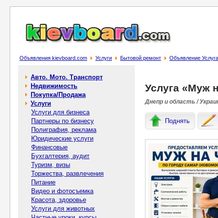
Объявления kievboard.com
Услуги
Бытовой ремонт
Объявление Услуга
Авто. Мото. Транспорт
Недвижимость
Услуга «Муж 
Покупка/Продажа
Днепр и область / Украи
Услуги
Услуги для бизнеса
Партнеры по бизнесу
Поднять
Полиграфия, реклама
Юридические услуги
Финансовые
Бухгалтерия, аудит
Туризм, визы
Торжества, развлечения
Питание
Видео и фотосъемка
Красота, здоровье
Услуги для животных
Частные уроки, курсы