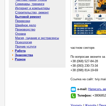
Семинары, тренинги
Интернет и компьютеры
Строительство, ремонт
Бытовой ремонт
Перевозки
Швейное дело
Производство
Охрана
Магия, гадание и экстрасенсы
Психология
Прочие услуги
частном секторе.
Работа
Знакомства
По вопросам звоните за
Разное
+38 (068) 527-84-28
+38 (093) 230-73-34
+38 (098) 814-19-69
Ссылка на сайт: tviy.mais
e-mail:
Написать ав
Телефон:
+3806852
Удалить
|
Жалоба
|
Печа