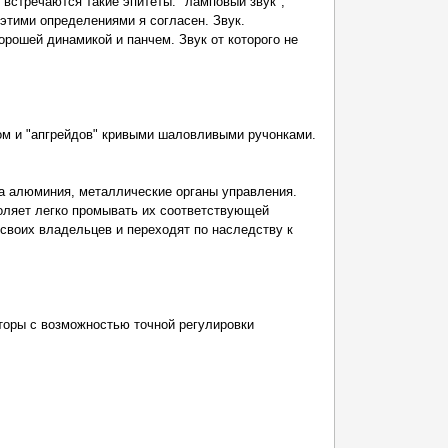
 встречаются такие эпитеты: "ламповый звук",
 этими определениями я согласен. Звук.
рошей динамикой и панчем. Звук от которого не
ом и "апгрейдов" кривыми шаловливыми ручонками.
та алюминия, металлические органы управления.
воляет легко промывать их соответствующей
 своих владельцев и переходят по наследству к
торы с возможностью точной регулировки