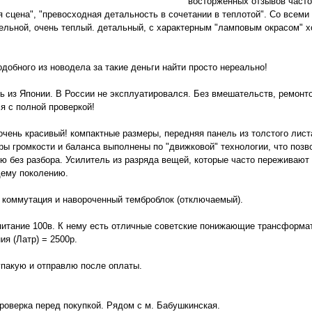
восторженных отзывов часто
я сцена", "превосходная детальность в сочетании в теплотой". Со всеми
ельной, очень теплый. детальный, с характерным "ламповым окрасом" хо
одобного из новодела за такие деньги найти просто нереально!
ь из Японии. В России не эксплуатировался. Без вмешательств, ремонт
я с полной проверкой!
очень красивый! компактные размеры, передняя панель из толстого лис
ры громкости и баланса выполнены по "движковой" технологии, что поз
ю без разбора. Усилитель из разряда вещей, которые часто переживают
ему поколению.
 коммутация и навороченный темброблок (отключаемый).
питание 100в. К нему есть отличные советские понижающие трансформа
ия (Латр) = 2500р.
пакую и отправлю после оплаты.
роверка перед покупкой. Рядом с м. Бабушкинская.