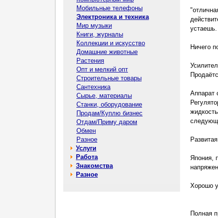
Мобильные телефоны
"отлична
Электроника и техника
действит
Мир музыки
устаешь.
Книги, журналы
Коллекции и искусство
Ничего п
Домашние животные
Растения
Усилител
Опт и мелкий опт
Продаётс
Строительные товары
Сантехника
Аппарат 
Сырье, материалы
Регулято
Станки, оборудование
жидкость
Продам/Куплю бизнес
следующ
Отдам/Приму даром
Обмен
Разное
Развитая
Услуги
Работа
Япония, 
Знакомства
напряжен
Разное
Хорошо у
Полная п