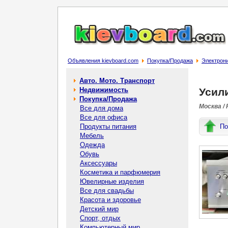
Объявления kievboard.com
Покупка/Продажа
Электрони
Авто. Мото. Транспорт
Недвижимость
Усил
Покупка/Продажа
Москва /
Все для дома
Все для офиса
Продукты питания
По
Мебель
Одежда
Обувь
Аксессуары
Косметика и парфюмерия
Ювелирные изделия
Все для свадьбы
Красота и здоровье
Детский мир
Спорт, отдых
Компьютерный мир