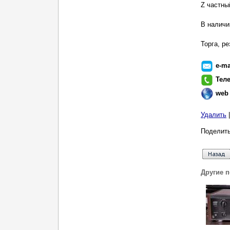
Z частны
В наличи
Торга, р
e-ma
Тел
web
Удалить
Поделить
Другие 