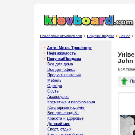
Объявления kievboard.com
Покупка/Продажа
Разное
Авто. Мото. Транспорт
Недвижимость
Уніве
Покупка/Продажа
John 
Все для дома
Все для офиса
Вся Украи
Продукты питания
Мебель
По
Одежда
Обувь
Аксессуары
Косметика и парфюмерия
Ювелирные изделия
Все для свадьбы
Красота и здоровье
Детский мир
Спорт, отдых
Компьютерный мир