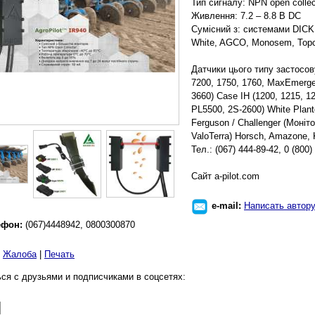
Тип сигналу: NPN open collec
Живлення: 7.2 – 8.8 В DC
Сумісний з: системами DICKEY
White, AGCO, Monosem, Topco
Датчики цього типу застосов
7200, 1750, 1760, MaxEmerge,
3660) Case IH (1200, 1215, 12
PL5500, 2S-2600) White Plant
Ferguson / Challenger (Моні
ValoTerra) Horsch, Amazone, 
Тел.: (067) 444-89-42, 0 (800)
Cайт a-pilot.com
e-mail:
Написать автор
ефон:
(067)4448942, 0800300870
|
Жалоба
|
Печать
ся с друзьями и подписчиками в соцсетях: