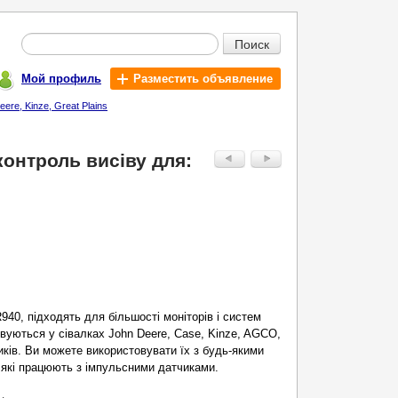
Поиск
Мой профиль
Разместить объявление
ere, Kinze, Great Plains
контроль висіву для:
940, підходять для більшості моніторів і систем
вуються у сівалках John Deere, Case, Kinze, AGCO,
ників. Ви можете використовувати їх з будь-якими
 які працюють з імпульсними датчиками.