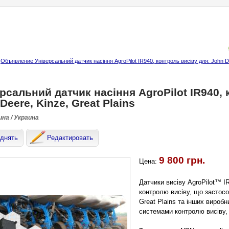
Объявление Універсальний датчик насіння AgroPilot IR940, контроль висіву для: John De
рсальний датчик насіння AgroPilot IR940, 
Deere, Kinze, Great Plains
на / Украина
днять
Редактировать
9 800 грн.
Цена:
Датчики висіву AgroPilot™ IR
контролю висіву, що застосо
Great Plains та інших вироб
системами контролю висіву,