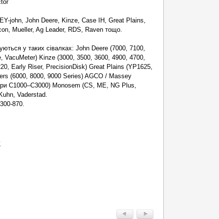
tor
-john, John Deere, Kinze, Case IH, Great Plains,
n, Mueller, Ag Leader, RDS, Raven тощо.
уються у таких сівалках: John Deere (7000, 7100,
 VacuMeter) Kinze (3000, 3500, 3600, 4900, 4700,
20, Early Riser, PrecisionDisk) Great Plains (YP1625,
ers (6000, 8000, 9000 Series) AGCO / Massey
тори C1000–C3000) Monosem (CS, ME, NG Plus,
Kuhn, Vaderstad.
 300-870.
у