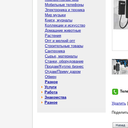
Мобильные телефоны
Электроника и техника
Мир музыки
Книги, журналы
Коллекции и искусство
Домашние животные
Растения
Опт и мелкий опт
Строительные товары
Сантехника
Сырье, материалы
Станки, оборудование
Продам/Куплю бизнес
Отдам/Приму даром
Обмен
Разное
Услуги
Тел
Работа
Знакомства
Разное
Удалить
Поделить