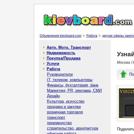
Объявления kievboard.com
Работа
другие сферы занят
Авто. Мото. Транспорт
Недвижимость
Узнай
Покупка/Продажа
Москва /
Услуги
Работа
Руководители
По
IT, телеком, компьютеры
Финансы, бухгалтерия, банк
Маркетинг, PR, реклама, СМИ
Дизайн
Культура, искусство
продажи и закупки
розничная торговля
транспорт
производство
строительство, архитектура
Поделить
офисная работа