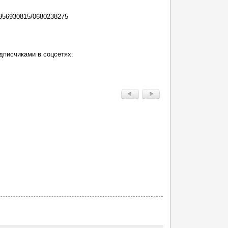
956930815/0680238275
дписчиками в соцсетях: