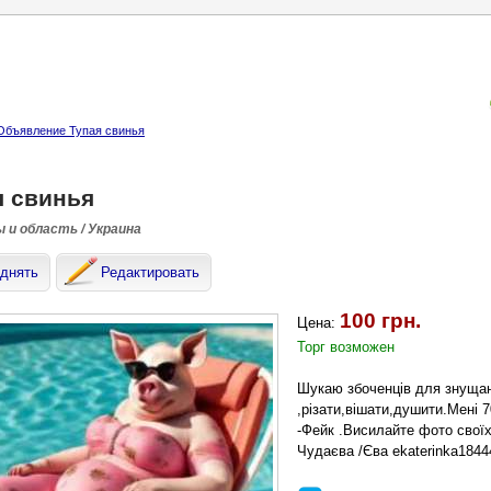
Объявление Тупая свинья
я свинья
 и область / Украина
днять
Редактировать
100 грн.
Цена:
Торг возможен
Шукаю збоченців для знущан
,різати,вішати,душити.Мені 7
-Фейк .Висилайте фото своїх
Чудаєва /Єва ekaterinka184