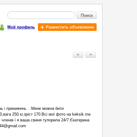
Поиск
Мой профиль
Разместить объявление
ь і принижень . .Мене можна бити
0,вага 250 кг,зріст 170.Всі мої фото на keksik.me
 членів і я ваша свиня тупорила 24/7.Єкатерина
444@gmail.com