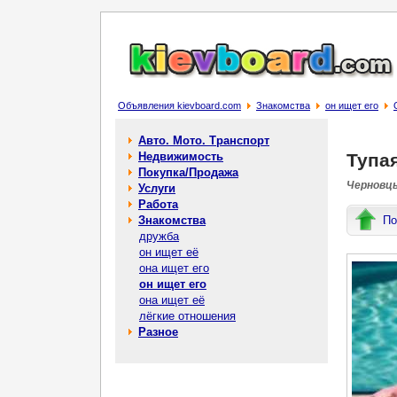
Объявления kievboard.com
Знакомства
он ищет его
Авто. Мото. Транспорт
Недвижимость
Тупа
Покупка/Продажа
Черновцы
Услуги
Работа
Знакомства
По
дружба
он ищет её
она ищет его
он ищет его
она ищет её
лёгкие отношения
Разное