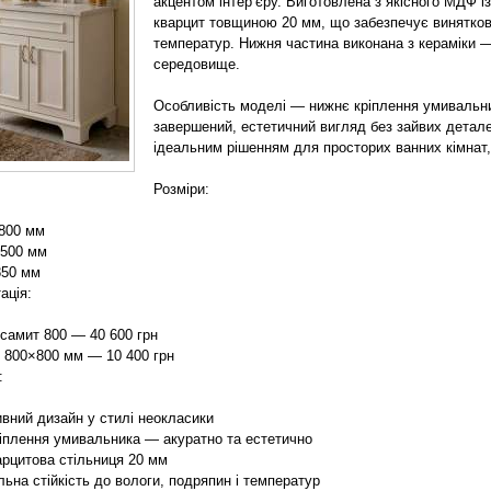
акцентом інтер’єру. Виготовлена з якісного МДФ 
кварцит товщиною 20 мм, що забезпечує виняткову 
температур. Нижня частина виконана з кераміки 
середовище.
Особливість моделі — нижнє кріплення умивальник
завершений, естетичний вигляд без зайвих детале
ідеальним рішенням для просторих ванних кімнат
Розміри:
800 мм
 500 мм
850 мм
ація:
самит 800 — 40 600 грн
 800×800 мм — 10 400 грн
:
вний дизайн у стилі неокласики
іплення умивальника — акуратно та естетично
арцитова стільниця 20 мм
ьна стійкість до вологи, подряпин і температур