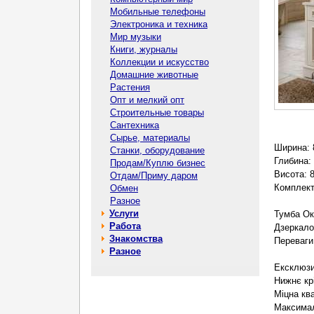
Мобильные телефоны
Электроника и техника
Мир музыки
Книги, журналы
Коллекции и искусство
Домашние животные
Растения
Опт и мелкий опт
Строительные товары
Сантехника
Сырье, материалы
Ширина: 
Станки, оборудование
Глибина:
Продам/Куплю бизнес
Висота: 
Отдам/Приму даром
Комплект
Обмен
Разное
Услуги
Тумба Ок
Работа
Дзеркало
Знакомства
Переваги
Разное
Ексклюзи
Нижнє кр
Міцна кв
Максимал