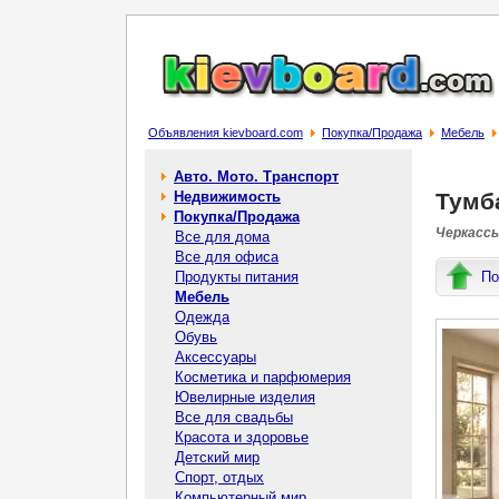
Объявления kievboard.com
Покупка/Продажа
Мебель
Авто. Мото. Транспорт
Недвижимость
Тумб
Покупка/Продажа
Черкассы
Все для дома
Все для офиса
Продукты питания
По
Мебель
Одежда
Обувь
Аксессуары
Косметика и парфюмерия
Ювелирные изделия
Все для свадьбы
Красота и здоровье
Детский мир
Спорт, отдых
Компьютерный мир