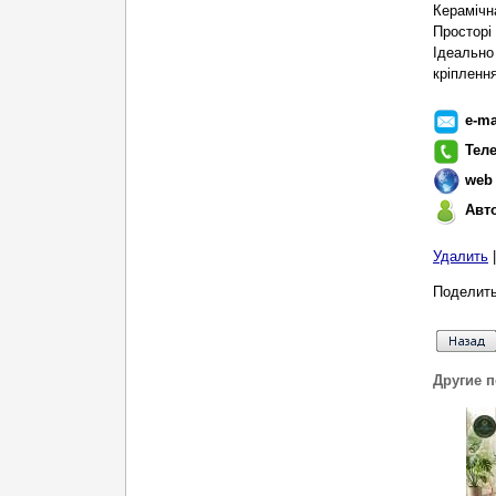
Керамічн
Просторі
Ідеально
кріпленн
e-ma
Тел
web
Авт
Удалить
Поделить
Другие 