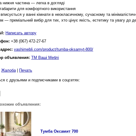
а нижня частина — легка в догляді
 габарити для комфортного використання
 вписується у ванні кімнати в неокласичному, сучасному та мінімалістич
ям — преміальний вибір для тих, хто цінує якість, естетику та увагу до
il:
Написать автору
ефон:
+38 (067) 472-27-67
 адрес:
vashimebli.com/product/tumba-oksamyt-800/
ор объявления:
ТМ Ваші Меблі
|
Жалоба
|
Печать
ся с друзьями и подписчиками в соцсетях:
похожие объявления:
Тумба Оксамит 700