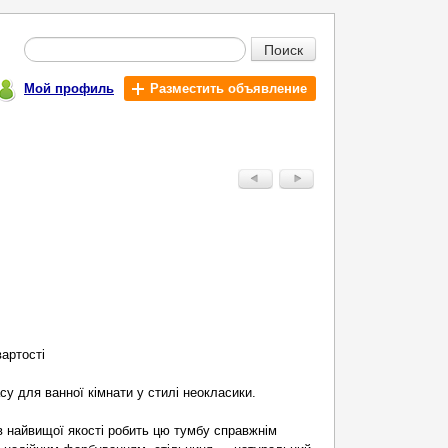
Поиск
Мой профиль
Разместить объявление
вартості
у для ванної кімнати у стилі неокласики.
в найвищої якості робить цю тумбу справжнім