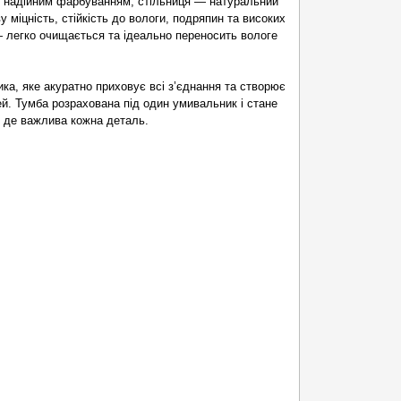
із надійним фарбуванням, стільниця — натуральний
міцність, стійкість до вологи, подряпин та високих
— легко очищається та ідеально переносить вологе
а, яке акуратно приховує всі з’єднання та створює
й. Тумба розрахована під один умивальник і стане
, де важлива кожна деталь.