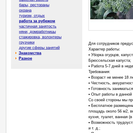
бары, рестораны
охрана
туризм, отдых
работа за рубежом
частичная занятость
няни, домработницы
стажировка, волонтеры
грузчики
Для сотрудников преду
другие сферы занятий
Характер работы:
Знакомства
• Уборка огурцов, капус
Разное
Брюссельская капуста;
• Работа 5-7 дней в нед
Требования:
• Возраст не менее 18 л
• Честность, аккуратнос
• Готовность заниматьс
• Опыт работы в данной
Со своей стороны мы пр
• Бесплатное размещени
площадь около 56 м2, в
кухня, туалет, ванная (
• Возможность трудоуст
и т. д.;