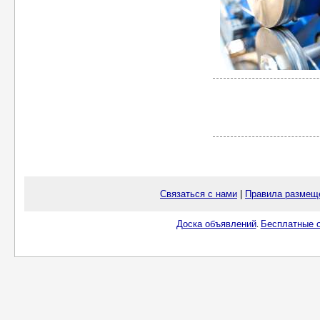
Связаться с нами
|
Правила размещ
Доска объявлений
Бесплатные о
.