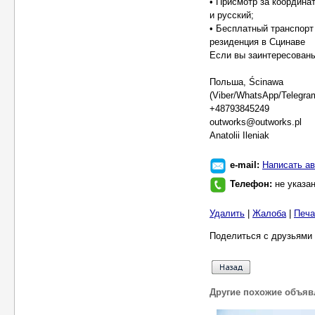
• Присмотр за координа
и русский;
• Бесплатный транспорт
резиденция в Сцинаве
Если вы заинтересован
Польша, Ścinawa
(Viber/WhatsApp/Telegra
+48793845249
outworks@outworks.pl
Anatolii Ileniak
e-mail:
Написать ав
Телефон:
не указа
Удалить
|
Жалоба
|
Печа
Поделиться с друзьями 
Другие похожие объяв