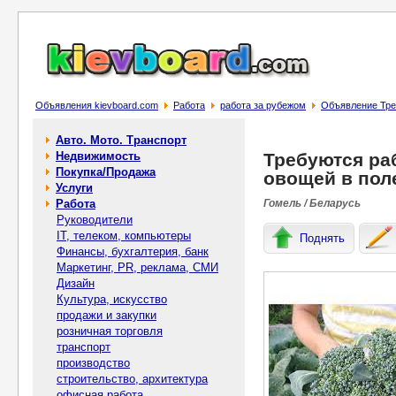
Объявления kievboard.com
Работа
работа за рубежом
Объявление Тре
Авто. Мото. Транспорт
Недвижимость
Требуются ра
Покупка/Продажа
овощей в пол
Услуги
Работа
Гомель / Беларусь
Руководители
IT, телеком, компьютеры
Поднять
Финансы, бухгалтерия, банк
Маркетинг, PR, реклама, СМИ
Дизайн
Культура, искусство
продажи и закупки
розничная торговля
транспорт
производство
строительство, архитектура
офисная работа