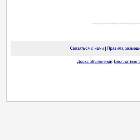
Связаться с нами
|
Правила размещ
Доска объявлений
Бесплатные о
.