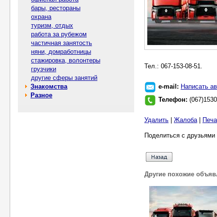
бары, рестораны
охрана
туризм, отдых
работа за рубежом
частичная занятость
няни, домработницы
стажировка, волонтеры
Тел.: 067-153-08-51.
грузчики
другие сферы занятий
Знакомства
e-mail:
Написать ав
Разное
Телефон:
(067)153
Удалить
|
Жалоба
|
Печа
Поделиться с друзьями 
Другие похожие объяв