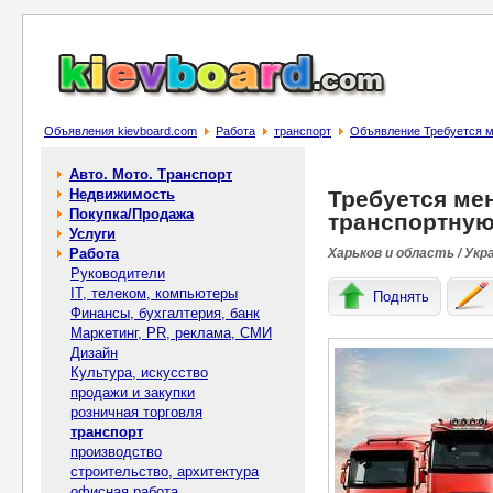
Объявления kievboard.com
Работа
транспорт
Объявление Требуется м
Авто. Мото. Транспорт
Недвижимость
Требуется ме
Покупка/Продажа
транспортну
Услуги
Работа
Харьков и область / Укр
Руководители
IT, телеком, компьютеры
Поднять
Финансы, бухгалтерия, банк
Маркетинг, PR, реклама, СМИ
Дизайн
Культура, искусство
продажи и закупки
розничная торговля
транспорт
производство
строительство, архитектура
офисная работа