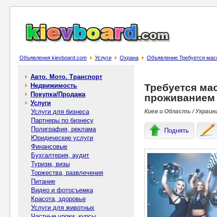
Объявления kievboard.com
Услуги
Охрана
Объявление Требуется масс
Авто. Мото. Транспорт
Недвижимость
Требуется мас
Покупка/Продажа
проживанием 
Услуги
Услуги для бизнеса
Киев и Область / Украин
Партнеры по бизнесу
Полиграфия, реклама
Поднять
Юридические услуги
Финансовые
Бухгалтерия, аудит
Туризм, визы
Торжества, развлечения
Питание
Видео и фотосъемка
Красота, здоровье
Услуги для животных
Частные уроки, курсы