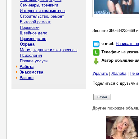
Семинары, тренинги
Интернет и компьютеры
Строительство, ремонт
Бытовой ремонт
Перевозки
Звоните 380634233669 ил
Швейное дело
Производство
e-mail:
Написать ав
Охрана
Магия, гадание и экстрасенсы
Телефон:
не указа
Психология
Автор объявлени
Прочие услуги
Работа
Знакомства
Удалить
|
Жалоба
|
Печа
Разное
Поделиться с друзьями 
Другие похожие объяв