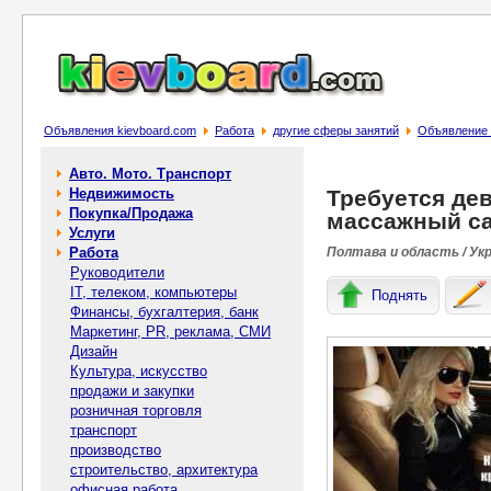
Объявления kievboard.com
Работа
другие сферы занятий
Объявление 
Авто. Мото. Транспорт
Недвижимость
Требуется де
Покупка/Продажа
массажный са
Услуги
Работа
Полтава и область / Ук
Руководители
IT, телеком, компьютеры
Поднять
Финансы, бухгалтерия, банк
Маркетинг, PR, реклама, СМИ
Дизайн
Культура, искусство
продажи и закупки
розничная торговля
транспорт
производство
строительство, архитектура
офисная работа