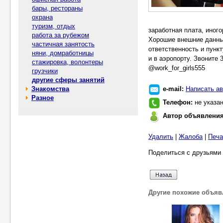
бары, рестораны
охрана
туризм, отдых
заработная плата, иног
работа за рубежом
Хорошие внешние данные
частичная занятость
ответственность и пунк
няни, домработницы
и в аэропорту. Звоните 
стажировка, волонтеры
@work_for_girls555
грузчики
другие сферы занятий
Знакомства
e-mail:
Написать ав
Разное
Телефон:
не указа
Автор объявлени
Удалить
|
Жалоба
|
Печа
Поделиться с друзьями 
Другие похожие объяв