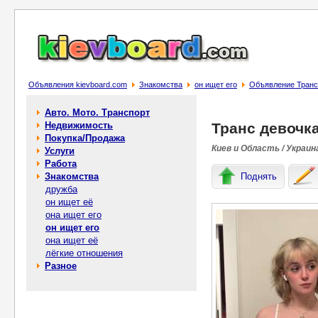
Объявления kievboard.com
Знакомства
он ищет его
Объявление Транс
Авто. Мото. Транспорт
Недвижимость
Транс девочк
Покупка/Продажа
Киев и Область / Украин
Услуги
Работа
Знакомства
Поднять
дружба
он ищет её
она ищет его
он ищет его
она ищет её
лёгкие отношения
Разное