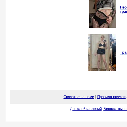
Нео
тра
Тра
Связаться с нами
|
Правила размещ
Доска объявлений
Бесплатные о
.