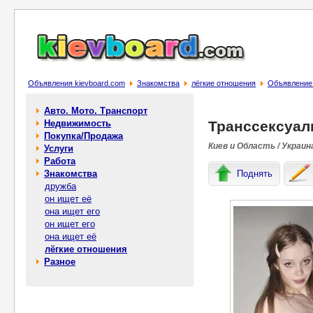
Объявления kievboard.com
Знакомства
лёгкие отношения
Объявление 
Авто. Мото. Транспорт
Недвижимость
Транссексуал
Покупка/Продажа
Киев и Область / Украин
Услуги
Работа
Знакомства
Поднять
дружба
он ищет её
она ищет его
он ищет его
она ищет её
лёгкие отношения
Разное