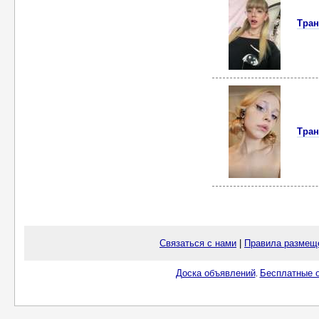
Тран
Тран
Связаться с нами
|
Правила размещ
Доска объявлений
Бесплатные о
.