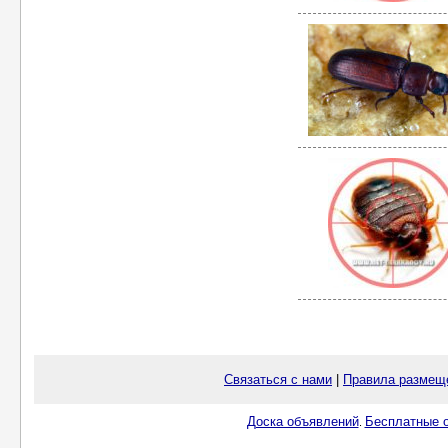
Связаться с нами
|
Правила размещ
Доска объявлений
Бесплатные о
.