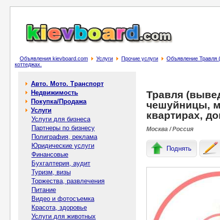
Объявления kievboard.com
Услуги
Прочие услуги
Объявление Травля (
коттеджах.
Авто. Мото. Транспорт
Недвижимость
Травля (выве
Покупка/Продажа
чешуйницы, м
Услуги
квартирах, до
Услуги для бизнеса
Партнеры по бизнесу
Москва / Россия
Полиграфия, реклама
Юридические услуги
Поднять
Финансовые
Бухгалтерия, аудит
Туризм, визы
Торжества, развлечения
Питание
Видео и фотосъемка
Красота, здоровье
Услуги для животных