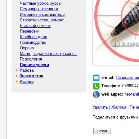
Частные уроки, курсы
Семинары, тренинги
Интернет и компьютеры
Строительство, ремонт
Бытовой ремонт
Перевозки
Швейное дело
Производство
Охрана
Магия, гадание и экстрасенсы
Психология
Прочие услуги
Работа
Знакомства
e-mail:
Написать ав
Разное
Телефон:
79269047
web адрес:
net-tar
Удалить
|
Жалоба
|
Печа
Поделиться с друзьями 