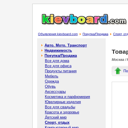
Объявления kievboard.com
Покупка/Продажа
Спорт, от
Авто. Мото. Транспорт
Недвижимость
Това
Покупка/Продажа
Москва /
Все для дома
Все для офиса
Продукты питания
По
Мебель
Одежда
Обувь
Аксессуары
Косметика и парфюмерия
Ювелирные изделия
Все для свадьбы
Красота и здоровье
Детский мир
Спорт, отдых
Компьютерный мир